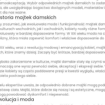
samoakceptację. Wybór odpowiednich majtek damskich to zadani
a, ale uwzględniając bogactwo dostępnych modeli, materiałów i
st dla nas ważne.
istoria majtek damskich
y zrozumieć, jak ewoluowała moda i funkcjonalność majtek dams
kulturach wschodnich, jak i zachodnich, kobiety nosiły różne formy
oluowały w bardziej dopasowane formy. W XIX wieku moda na ci
elizny, która miała zapewnić komfort i właściwe dopasowanie do k
XX wieku, wraz z rewolucją modową i emancypacją kobiet, majtki
ch, które znamy dzisiaj. Zaczęły być krótsze, bardziej dopasow
ęboko zakorzenione w kulturze, majtki damskie stały się czymś 
naczają one wyraz pewności siebie, akceptacji i ekspresji siebie
zie kobiety są często poddawane presji w kwestii wyglądu, właśc
bieta postrzega siebie.
elu ekspertów uważa, że odpowiednio dobrane majtki mogą pod
stawę ciała. Majtki, które dobrze się noszą i są estetyczne, m
gą powodować dyskomfort i niepewność.
wolucja i moda