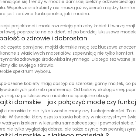
ieniające się trendy w modzie damskiej bielizny odzwierciedlaj
ała. Współczesne kobiety nie muszą już wybierać między komfort
óra jest zarówno funkcjonalna, jak i modna.
isiejsi projektanci i marki rozumieją potrzeby kobiet i tworzą maj
ortowej, poprzez te na co dzień, aż po bardziej luksusowe modele
bałość o zdrowie i dobrostan
oć często pomijane, majtki damskie mają też kluczowe znaczeni
konane z właściwych materiałów, zapewniają nie tylko komfort, 
rzymania zdrowego środowiska intymnego. Dlatego też ważne je
elizny dla swojego zdrowia.
erokie spektrum wyboru.
półczesne kobiety mają dostęp do szerokiej gamy majtek, co p
dywidualnych potrzeb i preferencji. Od bielizny ekologicznej, po
zycznej, aż po luksusowe modele na specjalne okazje.
ajtki damskie - jak połączyć modę czy funkc
jtki damskie to nie tylko kwestia mody czy funkcjonalności. To na
ebie. W świecie, który często stawia kobiety w niekorzystnym św
e ważnym krokiem w kierunku samoakceptacji i pewności siebie. 
óre nie tylko wyglądają dobrze, ale także czynią nas pewniejszymi
ajtki damskie - z jakiego materiału?