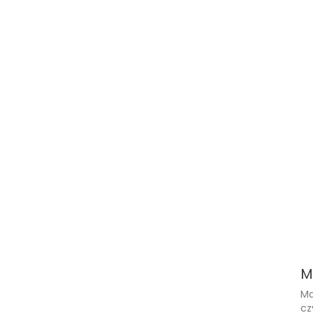
M
Ma
cz