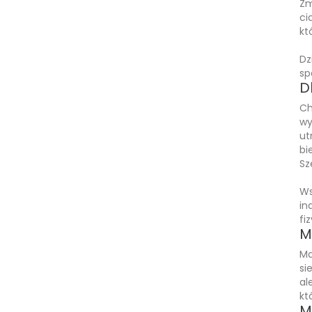
Zm
ci
kt
Dz
sp
D
Ch
wy
ut
bi
Sz
Ws
in
fi
M
Ma
si
al
kt
M