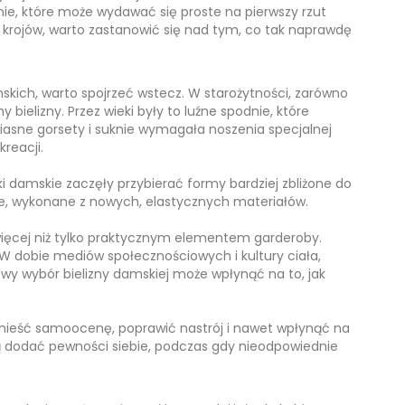
e, które może wydawać się proste na pierwszy rzut
 krojów, warto zastanowić się nad tym, co tak naprawdę
kich, warto spojrzeć wstecz. W starożytności, zarówno
 bielizny. Przez wieki były to luźne spodnie, które
asne gorsety i suknie wymagała noszenia specjalnej
reacji.
 damskie zaczęły przybierać formy bardziej zbliżone do
ane, wykonane z nowych, elastycznych materiałów.
więcej niż tylko praktycznym elementem garderoby.
. W dobie mediów społecznościowych i kultury ciała,
iwy wybór bielizny damskiej może wpłynąć na to, jak
nieść samoocenę, poprawić nastrój i nawet wpłynąć na
ogą dodać pewności siebie, podczas gdy nieodpowiednie