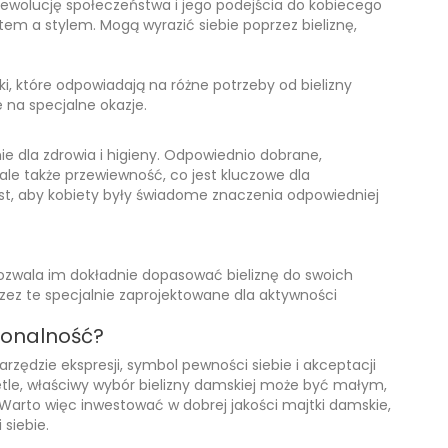
ą ewolucję społeczeństwa i jego podejścia do kobiecego
em a stylem. Mogą wyrazić siebie poprzez bieliznę,
tki, które odpowiadają na różne potrzeby od bielizny
 na specjalne okazje.
e dla zdrowia i higieny. Odpowiednio dobrane,
ale także przewiewność, co jest kluczowe dla
st, aby kobiety były świadome znaczenia odpowiedniej
ozwala im dokładnie dopasować bieliznę do swoich
przez te specjalnie zaprojektowane dla aktywności
jonalność?
rzędzie ekspresji, symbol pewności siebie i akceptacji
ietle, właściwy wybór bielizny damskiej może być małym,
Warto więc inwestować w dobrej jakości majtki damskie,
 siebie.