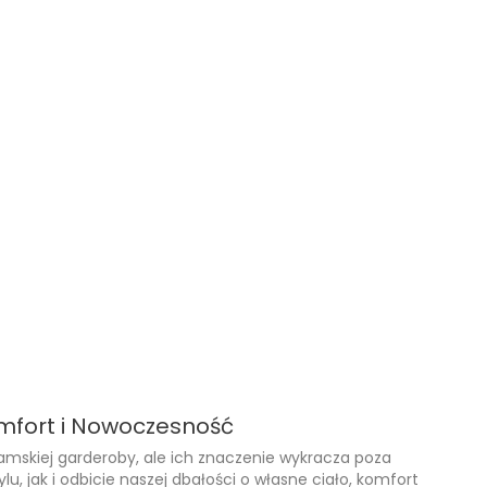
…
1
2
3
13
Następny

mfort i Nowoczesność
mskiej garderoby, ale ich znaczenie wykracza poza
, jak i odbicie naszej dbałości o własne ciało, komfort