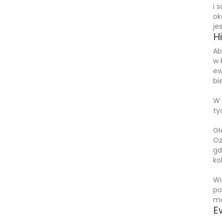
i 
ok
je
H
Ab
w 
ew
bi
W 
ty
Gł
Oz
gd
ko
Wi
po
mo
E