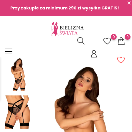
Przy zakupie za minimum 290 zł wysyłka GRATIS!
0
0