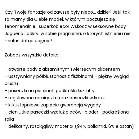
Czy Twoje fantazje od zawsze były nieco… dzikie? Jeśli tak,
to mamy dla Ciebie model, w którym poczujesz się
fenomenalnie i superkobieco! Wskocz w seksowne body
Jagueria i odkryj w sobie pragnienia, o których istnieniu nie
miałaś dotąd pojęcia!
Zobacz wszystkie detale:
- otwarte body z aksamitnym,zwierzęcym akcentem
- usztywniany półbiustonosz z fiszbinami – piękny wygląd
biustu
- paseczki na piersiach podkreślą kształty
- regulowane ramiączka oraz paseczki w kroku
- kilkustopniowe zapięcie gwarancją wygody
- cieniutkie paseczki wzdłuż pleców i bioder –podkreślona
talia
- delikatny, rozciągliwy materiał (94% poliamid, 6% elastan)