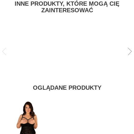
INNE PRODUKTY, KTÓRE MOGĄ CIĘ
ZAINTERESOWAĆ
SZYBKI PODGLĄD
OBECNIE BRAK NA STANIE
Miamor Figi Otwarte L/XL
OGLĄDANE PRODUKTY