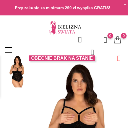
Przy zakupie za minimum 290 zł wysyłka GRATIS!
0
0
OBECNIE BRAK NA STANIE