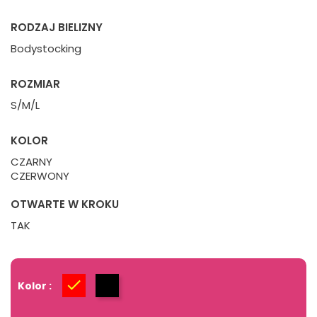
RODZAJ BIELIZNY
Bodystocking
ROZMIAR
S/M/L
KOLOR
CZARNY
CZERWONY
OTWARTE W KROKU
TAK
Kolor :
Czerwony
Czarny