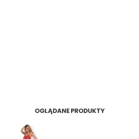
SZYBKI PODGLĄD
Bodystocking N102
Cena: 48,60 zł
Cena
OGLĄDANE PRODUKTY