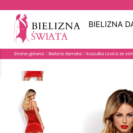
BIELIZNA 
Strona główna
Bielizna damska
Koszulka Lovica ze stri