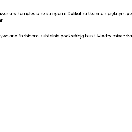
edawana w komplecie ze stringami. Delikatna tkanina z pięknym 
r.
tywniane fiszbinami subtelnie podkreślają biust. Między misecz