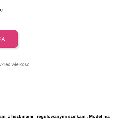
ję
KA
ykres wielkości
ami z fiszbinami i regulowanymi szelkami. Model ma