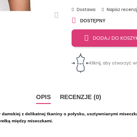
Dostawa
Napisz recenz

DOSTĘPNY
DODAJ DO KOSZY
Kliknij, aby otworzyć w
OPIS
RECENZJE (0)
y damskiej z delikatnej tkaniny o połysku, usztywnianymi miseczk
rełką między miseczkami.