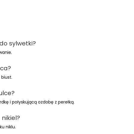
do sylwetki?
wanie.
ica?
 biust.
ulce?
kę i połyskującą ozdobę z perełką.
nikiel?
u niklu.