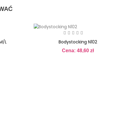
OWAĆ
M/L
Bodystocking N102
Cena: 48,60 zł
Cena