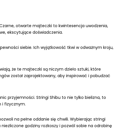
Czarne, otwarte majteczki to kwintesencja uwodzenia,
owe, ekscytujące doświadczenia.
 pewności siebie. Ich wyjątkowość tkwi w odważnym kroju,
ają, że te majteczki są niczym dzieło sztuki, które
ringów został zaprojektowany, aby inspirować i pobudzać
przyjemności. Stringi Shibu to nie tylko bielizna, to
 i fizycznym.
ozwoli na pełne oddanie się chwili. Wybierając stringi
 niezliczone godziny rozkoszy i pozwól sobie na odrobinę