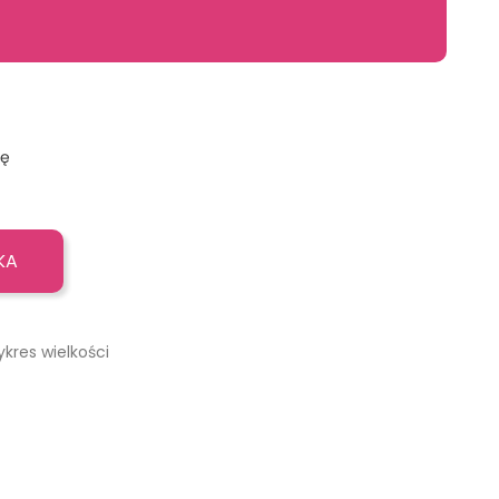
ję
KA
ykres wielkości