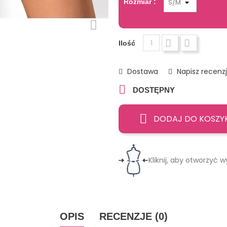
Rozmiar :
Ilość
Dostawa
Napisz recenz

DOSTĘPNY
DODAJ DO KOSZY
Kliknij, aby otworzyć w
OPIS
RECENZJE (0)