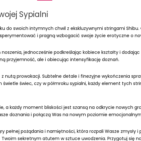
wojej Sypialni
u do swoich intymnych chwil z ekskluzywnymi stringami Shibu. 
 eksperymentować i pragną wzbogacić swoje życie erotyczne o n
 noszenia, jednocześnie podkreślając kobiece kształty i dodając
zną przyjemność, ale i obiecując intensyfikację doznań.
z nutą prowokacji. Subtelne detale i finezyjne wykończenia sprawi
 świetle świec, czy w półmroku sypialni, każdy element tych st
 a każdy moment bliskości jest szansą na odkrycie nowych granic 
 Wasze doznania i połączą Was na nowym poziomie emocjonalnym
y pełnej pożądania i namiętności, która rozpali Wasze zmysły i p
się Twoim sekretnym atutem w sztuce uwodzenia. Przygotuj się na