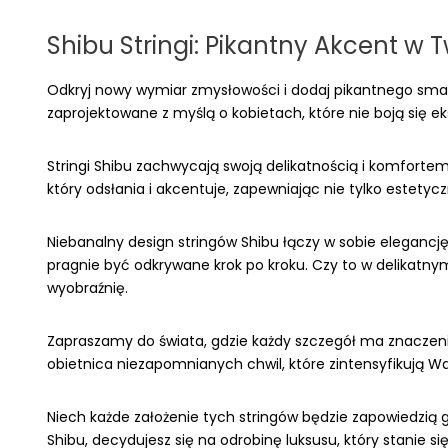
Shibu Stringi: Pikantny Akcent w T
Odkryj nowy wymiar zmysłowości i dodaj pikantnego smak
zaprojektowane z myślą o kobietach, które nie boją się
Stringi Shibu zachwycają swoją delikatnością i komfortem
który odsłania i akcentuje, zapewniając nie tylko estetyc
Niebanalny design stringów Shibu łączy w sobie elegancję 
pragnie być odkrywane krok po kroku. Czy to w delikatnym
wyobraźnię.
Zapraszamy do świata, gdzie każdy szczegół ma znaczenie,
obietnica niezapomnianych chwil, które zintensyfikują
Niech każde założenie tych stringów będzie zapowiedzią gr
Shibu, decydujesz się na odrobinę luksusu, który stanie 