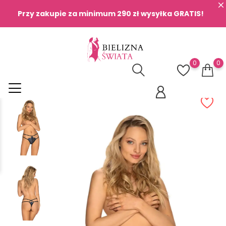
Przy zakupie za minimum 290 zł wysyłka GRATIS!
0
0