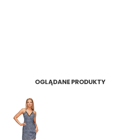
SZYBKI PODGLĄD
Bodystocking N102
Cena: 48,60 zł
Cena
OGLĄDANE PRODUKTY