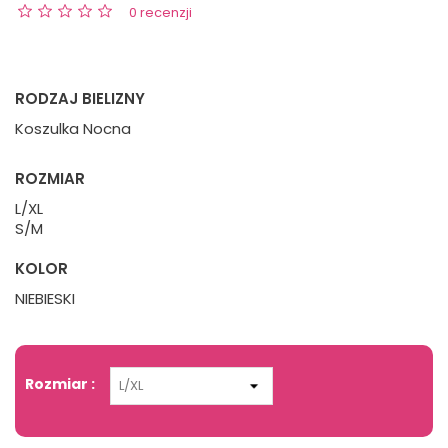
0 recenzji
RODZAJ BIELIZNY
Koszulka Nocna
ROZMIAR
L/XL
S/M
KOLOR
NIEBIESKI
Rozmiar :