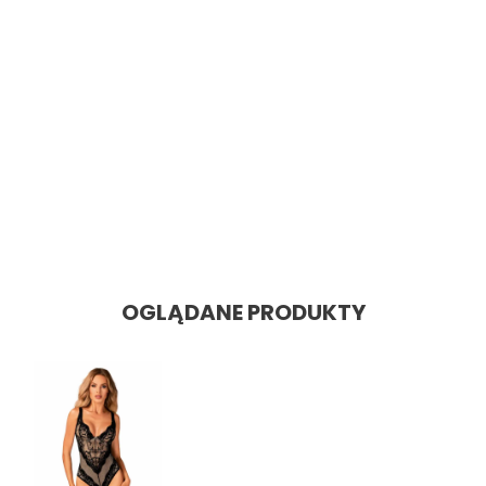
SZYBKI PODGLĄD
Bodystocking F238
Cena: 100,48 zł
Cena
OGLĄDANE PRODUKTY