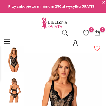
Przy zakupie za minimum 290 zł wysyłka GRATIS!
0
0