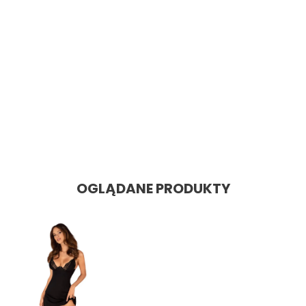
SZYBKI PODGLĄD
Bodystocking F238
Cena: 100,48 zł
Cena
OGLĄDANE PRODUKTY