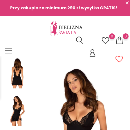
Przy zakupie za minimum 290 zł wysyłka GRATIS!
0
0