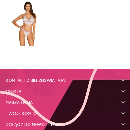

KONTAKT Z BIELIZNSWIATA.PL

OFERTA

NASZA FIRMA

TWOJE KONTO

DOŁĄCZ DO NEWSLETTERA