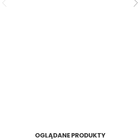
SZYBKI PODGLĄD
Body Czarne B118
Cena: 81,64 zł
Cena
OGLĄDANE PRODUKTY