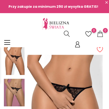
Przy zakupie za minimum 290 zł wysyłka GRATIS!
0
0