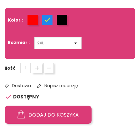
Kolor :
Czerwony
Niebieski
Czarny
Rozmiar :
Ilość
Dostawa
Napisz recenzję

DOSTĘPNY
DODAJ DO KOSZYKA