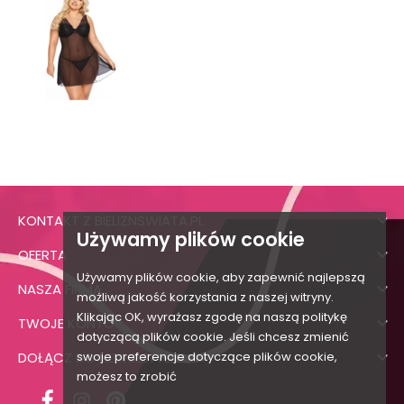

KONTAKT Z BIELIZNSWIATA.PL
Używamy plików cookie

OFERTA
Używamy plików cookie, aby zapewnić najlepszą

NASZA FIRMA
możliwą jakość korzystania z naszej witryny.
Klikając OK, wyrażasz zgodę na naszą politykę

TWOJE KONTO
dotyczącą plików cookie. Jeśli chcesz zmienić

DOŁĄCZ DO NEWSLETTERA
swoje preferencje dotyczące plików cookie,
możesz to zrobić