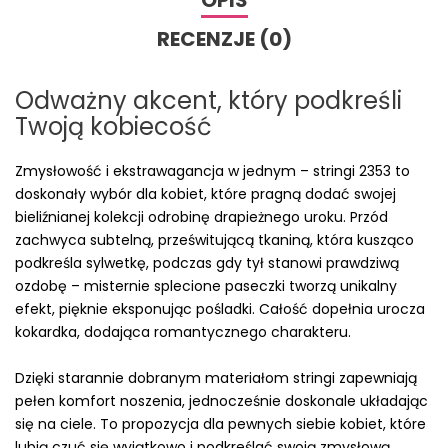
OPIS
RECENZJE (0)
Odważny akcent, który podkreśli
Twoją kobiecość
Zmysłowość i ekstrawagancja w jednym – stringi 2353 to
doskonały wybór dla kobiet, które pragną dodać swojej
bieliźnianej kolekcji odrobinę drapieżnego uroku. Przód
zachwyca subtelną, prześwitującą tkaniną, która kusząco
podkreśla sylwetkę, podczas gdy tył stanowi prawdziwą
ozdobę – misternie splecione paseczki tworzą unikalny
efekt, pięknie eksponując pośladki. Całość dopełnia urocza
kokardka, dodająca romantycznego charakteru.
Dzięki starannie dobranym materiałom stringi zapewniają
pełen komfort noszenia, jednocześnie doskonale układając
się na ciele. To propozycja dla pewnych siebie kobiet, które
lubią czuć się wyjątkowo i podkreślać swoją zmysłową