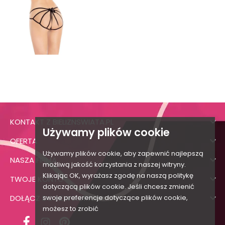

KONTAKT Z BIELIZNSWIATA.PL
Używamy plików cookie

OFERTA
Używamy plików cookie, aby zapewnić najlepszą

NASZA FIRMA
możliwą jakość korzystania z naszej witryny.
Klikając OK, wyrażasz zgodę na naszą politykę

TWOJE KONTO
dotyczącą plików cookie. Jeśli chcesz zmienić

DOŁĄCZ DO NEWSLETTERA
swoje preferencje dotyczące plików cookie,
możesz to zrobić