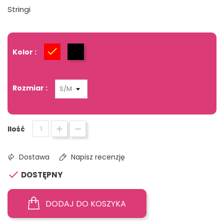
Stringi
Kolor :
Czerwony
Czarny
Rozmiar :
Ilość
Dostawa
Napisz recenzję

DOSTĘPNY
DODAJ DO KOSZYKA