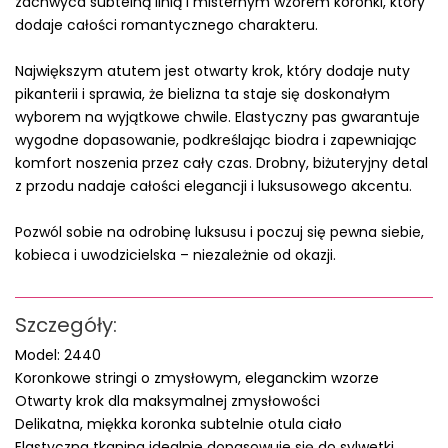
zachwyca subtelną linią i misternym wzorem koronki, który
dodaje całości romantycznego charakteru.
Największym atutem jest otwarty krok, który dodaje nuty
pikanterii i sprawia, że bielizna ta staje się doskonałym
wyborem na wyjątkowe chwile. Elastyczny pas gwarantuje
wygodne dopasowanie, podkreślając biodra i zapewniając
komfort noszenia przez cały czas. Drobny, biżuteryjny detal
z przodu nadaje całości elegancji i luksusowego akcentu.
Pozwól sobie na odrobinę luksusu i poczuj się pewna siebie,
kobieca i uwodzicielska – niezależnie od okazji.
Szczegóły:
Model: 2440
Koronkowe stringi o zmysłowym, eleganckim wzorze
Otwarty krok dla maksymalnej zmysłowości
Delikatna, miękka koronka subtelnie otula ciało
Elastyczna tkanina idealnie dopasowuje się do sylwetki