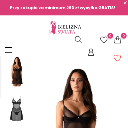
Przy zakupie za minimum 290 zł wysyłka GRATIS!
0
0