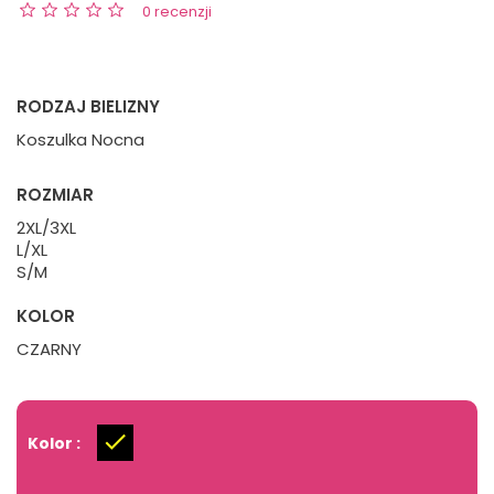
0 recenzji
RODZAJ BIELIZNY
Koszulka Nocna
ROZMIAR
2XL/3XL
L/XL
S/M
KOLOR
CZARNY
Kolor :
Czarny