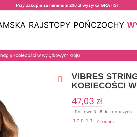
Przy zakupie za minimum 290 zł wysyłka GRATIS!
DAMSKA
RAJSTOPY
POŃCZOCHY
W
j magię kobiecości w wyjątkowym kroju
VIBRES STRING
KOBIECOŚCI 
47,03 zł
Dostawa 3 - 5 dni roboczych
0 recenzji
‍