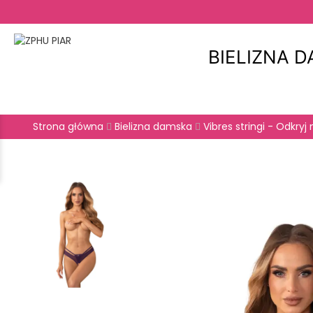
BIELIZNA 
Strona główna
Bielizna damska
Vibres stringi - Odkry