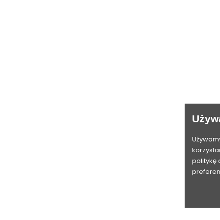
iarów
Dostawa
Dane osobowe
a
Zwroty
Zwroty produktów
ouse
Polityka prywatności
Zamówienia
sive
Regulamin sklepu
Moje pokwitowania - korekty pła
Używ
ection
Płatności
Adresy
O nas
Moje powiadomienia
Używamy 
korzysta
i
Kontakt
politykę
Moje konto
preferen
Nasz blog