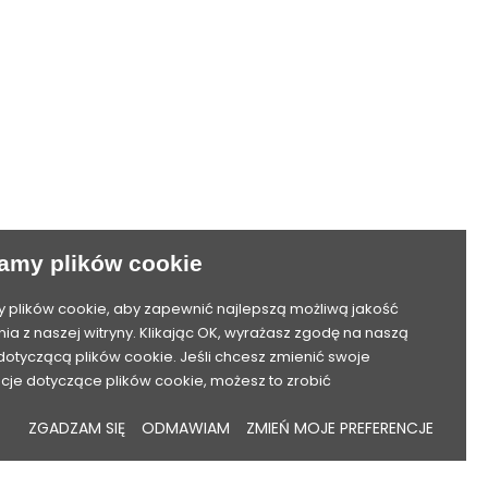
Akceptuję ogólne warunki użytkowania i
tności
politykę prywatności. (obowiązkowe)
amy plików cookie
plików cookie, aby zapewnić najlepszą możliwą jakość
nia z naszej witryny. Klikając OK, wyrażasz zgodę na naszą
 dotyczącą plików cookie. Jeśli chcesz zmienić swoje
cje dotyczące plików cookie, możesz to zrobić
ZGADZAM SIĘ
ODMAWIAM
ZMIEŃ MOJE PREFERENCJE