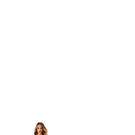
Body Czarne B118
Bo
Cena: 81,64 zł
Cena