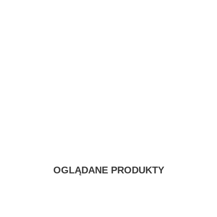
dystocking G313 S/M/L
Cena: 100,50 zł
Cena
OGLĄDANE PRODUKTY