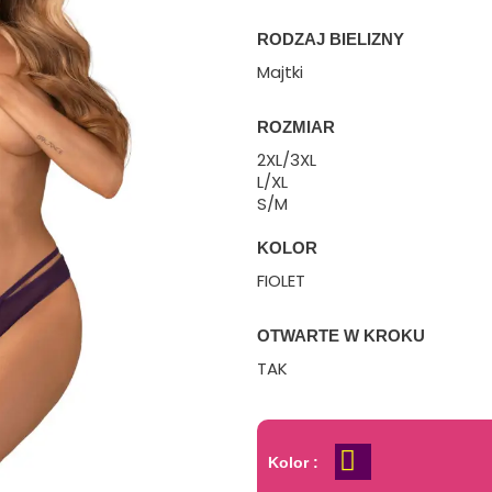
RODZAJ BIELIZNY
Majtki
ROZMIAR
2XL/3XL
L/XL
S/M
KOLOR
FIOLET
OTWARTE W KROKU
TAK
Kolor :
Fiolet