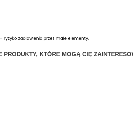
ia – ryzyko zadławienia przez małe elementy.
E PRODUKTY, KTÓRE MOGĄ CIĘ ZAINTERES
Bodystocking F23
Cena: 100,48 zł
Cena