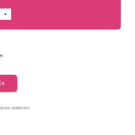
ję
KA
ykres wielkości