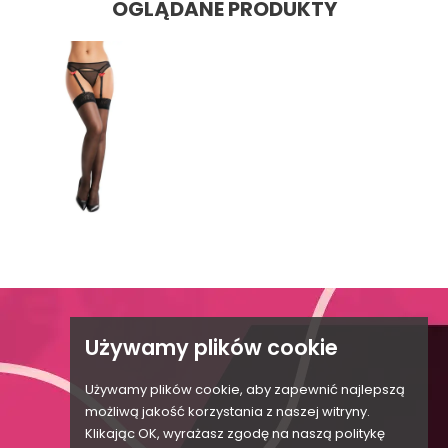
OGLĄDANE PRODUKTY

Używamy plików cookie

Używamy plików cookie, aby zapewnić najlepszą

możliwą jakość korzystania z naszej witryny.
Klikając OK, wyrażasz zgodę na naszą politykę
