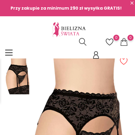
Przy zakupie za minimum 290 zł wysyłka GRATIS!
0
0