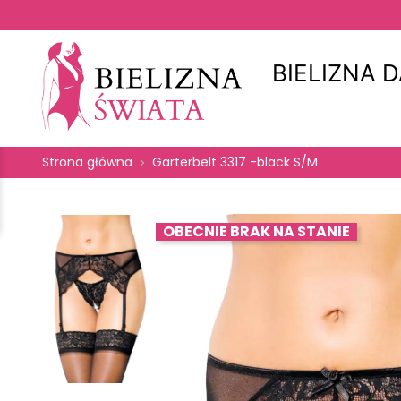
BIELIZNA 
Strona główna
Garterbelt 3317 -black S/M
OBECNIE BRAK NA STANIE