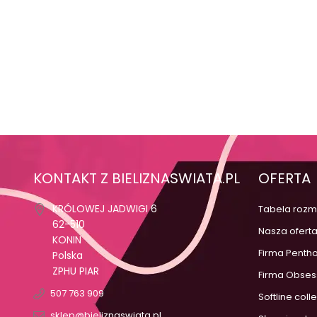
KONTAKT Z BIELIZNASWIATA.PL
OFERTA
KRÓLOWEJ JADWIGI 6
Tabela rozm
62-510
Nasza ofert
KONIN
Firma Penth
Polska
ZPHU PIAR
Firma Obses
507 763 909
Softline coll
sklep@bieliznaswiata.pl