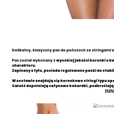
Delikatny, klasyczny pas do pończoch ze stringami 
Pas został wykonany z
wysokiej jakości koronki o 
charakteru.
Zapinany z tyłu, posiada
regulowane paski
do stab
W zestawie znajdują się
koronkowe stringi typu op
Całość dopełniają
satynowe kokardki
, podkreślają
IN