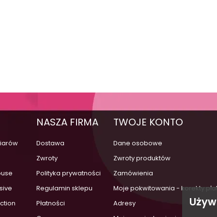
NASZA FIRMA
TWOJE KONTO
iarów
Dostawa
Dane osobowe
a
Zwroty
Zwroty produktów
ouse
Polityka prywatności
Zamówienia
sive
Regulamin sklepu
Moje pokwitowania - korekty pła
Używ
ection
Płatności
Adresy