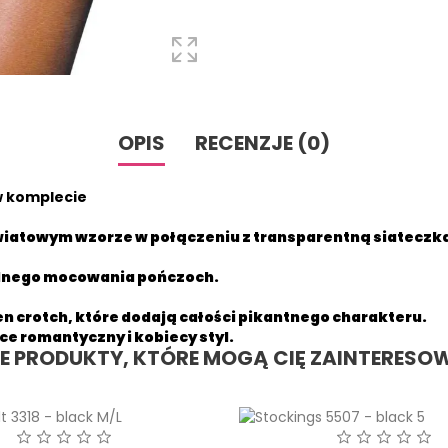
OPIS
RECENZJE (0)
w komplecie
kwiatowym wzorze w połączeniu z transparentną siateczk
ilnego mocowania pończoch.
en crotch
, które dodają całości pikantnego charakteru.
ce romantyczny i kobiecy styl.
NE PRODUKTY, KTÓRE MOGĄ CIĘ ZAINTERESO