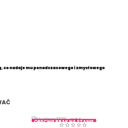
ą
, co nadaje mu ponadczasowego i zmysłowego
WAĆ
OBECNIE BRAK NA STANIE