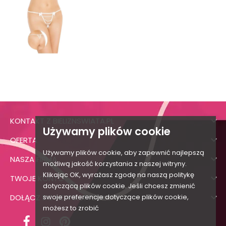

KONTAKT Z BIELIZNSWIATA.PL
Używamy plików cookie

OFERTA
Używamy plików cookie, aby zapewnić najlepszą

NASZA FIRMA
możliwą jakość korzystania z naszej witryny.
Klikając OK, wyrażasz zgodę na naszą politykę

TWOJE KONTO
dotyczącą plików cookie. Jeśli chcesz zmienić

DOŁĄCZ DO NEWSLETTERA
swoje preferencje dotyczące plików cookie,
możesz to zrobić