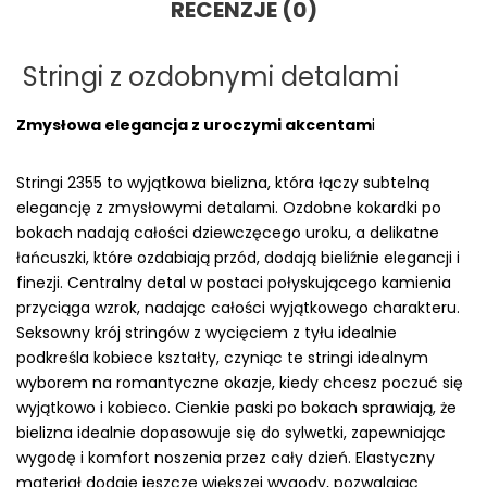
RECENZJE (0)
Stringi z ozdobnymi detalami
Zmysłowa elegancja z uroczymi akcentam
i
Stringi 2355 to wyjątkowa bielizna, która łączy subtelną
elegancję z zmysłowymi detalami. Ozdobne kokardki po
bokach nadają całości dziewczęcego uroku, a delikatne
łańcuszki, które ozdabiają przód, dodają bieliźnie elegancji i
finezji. Centralny detal w postaci połyskującego kamienia
przyciąga wzrok, nadając całości wyjątkowego charakteru.
Seksowny krój stringów z wycięciem z tyłu idealnie
podkreśla kobiece kształty, czyniąc te stringi idealnym
wyborem na romantyczne okazje, kiedy chcesz poczuć się
wyjątkowo i kobieco. Cienkie paski po bokach sprawiają, że
bielizna idealnie dopasowuje się do sylwetki, zapewniając
wygodę i komfort noszenia przez cały dzień. Elastyczny
materiał dodaje jeszcze większej wygody, pozwalając