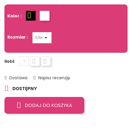
Kolor :
Czarny
Biały
Rozmiar :
Ilość
Dostawa
Napisz recenzję

DOSTĘPNY
DODAJ DO KOSZYKA