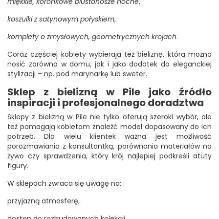
miękkie, koronkowe biustonosze nocne
,
koszulki z satynowym połyskiem
,
komplety o zmysłowych, geometrycznych krojach
.
Coraz częściej kobiety wybierają też bieliznę, którą można
nosić zarówno w domu, jak i jako dodatek do eleganckiej
stylizacji – np. pod marynarkę lub sweter.
Sklep z bielizną w Pile jako źródło
inspiracji i profesjonalnego doradztwa
Sklepy z bielizną w Pile nie tylko oferują szeroki wybór, ale
też pomagają kobietom znaleźć model dopasowany do ich
potrzeb. Dla wielu klientek ważna jest możliwość
porozmawiania z konsultantką, porównania materiałów na
żywo czy sprawdzenia, który krój najlepiej podkreśli atuty
figury.
W sklepach zwraca się uwagę na:
przyjazną atmosferę,
dostęp do rozbudowanych kolekcji,