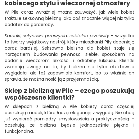
kobiecego stylu i wieczornej atmosfery
W Pile coraz wyraźniej można zauważyć, jak wiele kobiet
traktuje seksowną bieliznę jako coś znacznie więcej niż tylko
dodatek do garderoby.
Koronki, satynowe przeszycia, subtelne prześwity
– wszystko
to tworzy wyjątkowy nastrój, który mieszkanki Piły doceniają
coraz bardziej. Seksowna bielizna dla kobiet staje się
narzędziem budowania pewności siebie, sposobem na
dodanie wieczorom lekkości i odrobiny luksusu. Klientki
zwracają uwagę na to, by bielizna nie tylko efektownie
wyglądała, ale też zapewniała komfort, bo to właśnie on
sprawia, że można nosić ją z przyjemnością.
Sklep z bielizną w Pile – czego poszukują
współczesne klientki?
W sklepach z bielizną w Pile kobiety coraz częściej
poszukują modeli, które łączą elegancję z wygodą. Nie chcą
już wybierać pomiędzy zmysłowością a praktycznością –
oczekują, że bielizna będzie jednocześnie piękna i
funkcjonalna.