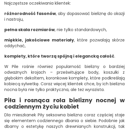
Najczęstsze oczekiwania klientek:
różnorodność fasonów
, aby dopasować bieliznę do okazji
i nastroju,
pełna skala rozmiarów
, nie tylko standardowych,
miękkie, jakościowe materiały
, które pozwalają skórze
oddychać,
komplety, które tworzą spójną i elegancką całość
.
W Pile rośnie również popularność bielizny o bardziej
odważnych krojach – prześwitujące body, koszulki z
głębokim dekoltem, koronkowe komplety, które podkreślają
kobiecą sylwetkę. Coraz więcej klientek chce, by ich bielizna
nocna była nie tylko praktyczna, ale też wyrazista.
Piła i rosnąca rola bielizny nocnej w
codziennym życiu kobiet
Dla mieszkanek Piły seksowna bielizna coraz częściej staje
się elementem codziennego dbania o siebie. Podobnie jak
dbamy o estetykę naszych drewnianych konstrukcji, tak