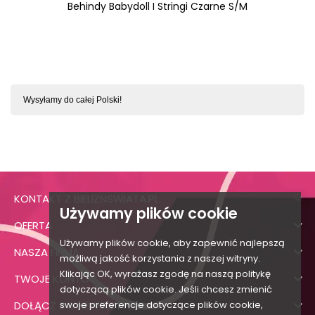
Behindy Babydoll I Stringi Czarne S/M
Wysyłamy do całej Polski!

KONTAKT Z BIELIZNSWIATA.PL
Używamy plików cookie

OFERTA
Używamy plików cookie, aby zapewnić najlepszą

NASZA FIRMA
możliwą jakość korzystania z naszej witryny.
Klikając OK, wyrażasz zgodę na naszą politykę

TWOJE KONTO
dotyczącą plików cookie. Jeśli chcesz zmienić

swoje preferencje dotyczące plików cookie,
DOŁĄCZ DO NEWSLETTERA