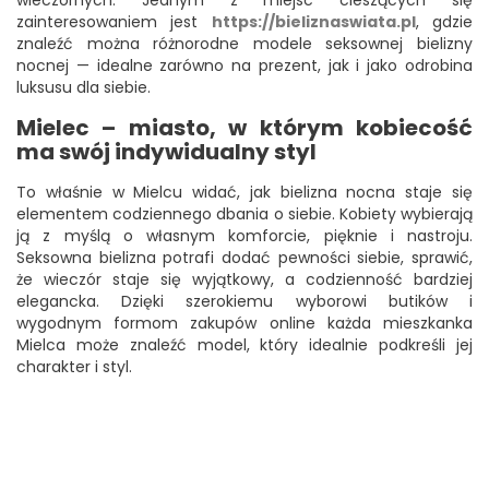
wieczornych. Jednym z miejsc cieszących się
zainteresowaniem jest
https://bieliznaswiata.pl
, gdzie
znaleźć można różnorodne modele seksownej bielizny
nocnej — idealne zarówno na prezent, jak i jako odrobina
luksusu dla siebie.
Mielec – miasto, w którym kobiecość
ma swój indywidualny styl
To właśnie w Mielcu widać, jak bielizna nocna staje się
elementem codziennego dbania o siebie. Kobiety wybierają
ją z myślą o własnym komforcie, pięknie i nastroju.
Seksowna bielizna potrafi dodać pewności siebie, sprawić,
że wieczór staje się wyjątkowy, a codzienność bardziej
elegancka. Dzięki szerokiemu wyborowi butików i
wygodnym formom zakupów online każda mieszkanka
Mielca może znaleźć model, który idealnie podkreśli jej
charakter i styl.