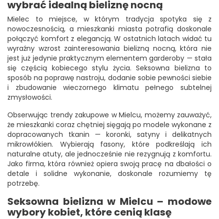
wybrać idealną bieliznę nocną
Mielec to miejsce, w którym tradycja spotyka się z
nowoczesnością, a mieszkanki miasta potrafią doskonale
połączyć komfort z elegancją. W ostatnich latach widać tu
wyraźny wzrost zainteresowania bielizną nocną, która nie
jest już jedynie praktycznym elementem garderoby — stała
się częścią kobiecego stylu życia. Seksowna bielizna to
sposób na poprawę nastroju, dodanie sobie pewności siebie
i zbudowanie wieczornego klimatu pełnego subtelnej
zmysłowości.
Obserwując trendy zakupowe w Mielcu, możemy zauważyć,
że mieszkanki coraz chętniej sięgają po modele wykonane z
dopracowanych tkanin — koronki, satyny i delikatnych
mikrowłókien. Wybierają fasony, które podkreślają ich
naturalne atuty, ale jednocześnie nie rezygnują z komfortu.
Jako firma, która również opiera swoją pracę na dbałości o
detale i solidne wykonanie, doskonale rozumiemy tę
potrzebę.
Seksowna bielizna w Mielcu – modowe
wybory kobiet, które cenią klasę