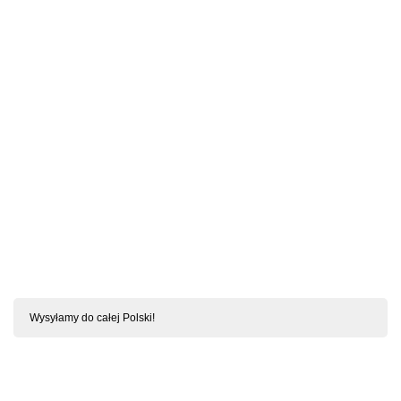
SZYBKI PODGLĄD
Behindy Babydoll I Stringi Czarne S/M
Wysyłamy do całej Polski!