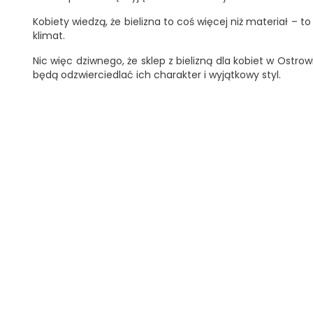
Kobiety wiedzą, że bielizna to coś więcej niż materiał – 
klimat.
Nic więc dziwnego, że sklep z bielizną dla kobiet w Ostr
będą odzwierciedlać ich charakter i wyjątkowy styl.
OBECNIE
BRAK
NA
Imperia Babydoll Z Koronką I Stringami
Dri
STANIE
Cena: 114,67 zł
Cena