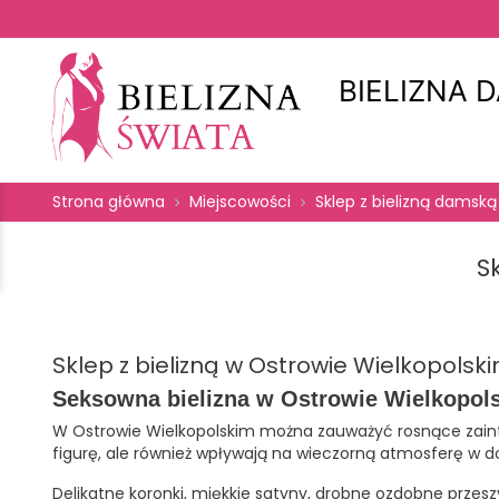
BIELIZNA 
Strona główna
Miejscowości
Sklep z bielizną damską
S
Sklep z bielizną w Ostrowie Wielkopolski
Seksowna bielizna w Ostrowie Wielkopols
W Ostrowie Wielkopolskim można zauważyć rosnące zainter
figurę, ale również wpływają na wieczorną atmosferę w 
Delikatne koronki, miękkie satyny, drobne ozdobne przesz