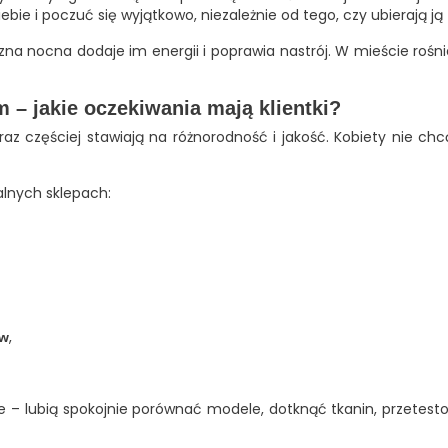
bie i poczuć się wyjątkowo, niezależnie od tego, czy ubierają ją t
zna nocna dodaje im energii i poprawia nastrój. W mieście roś
 – jakie oczekiwania mają klientki?
raz częściej stawiają na różnorodność i jakość. Kobiety nie ch
kalnych sklepach:
,
ów
 – lubią spokojnie porównać modele, dotknąć tkanin, przetest