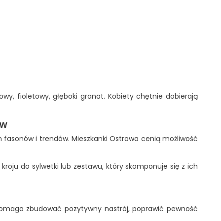
wy, fioletowy, głęboki granat. Kobiety chętnie dobierają
ów
ych fasonów i trendów. Mieszkanki Ostrowa cenią możliwość
oju do sylwetki lub zestawu, który skomponuje się z ich
ry pomaga zbudować pozytywny nastrój, poprawić pewność