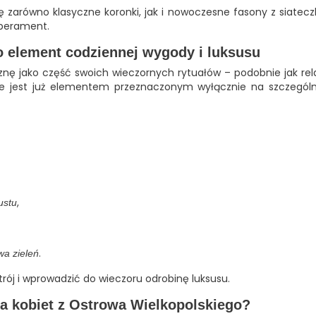
arówno klasyczne koronki, jak i nowoczesne fasony z siateczk
mperament.
o element codziennej wygody i luksusu
iznę jako część swoich wieczornych rytuałów – podobnie jak re
ie jest już elementem przeznaczonym wyłącznie na szczegó
,
ustu
.
wa zieleń
ój i wprowadzić do wieczoru odrobinę luksusu.
dla kobiet z Ostrowa Wielkopolskiego?