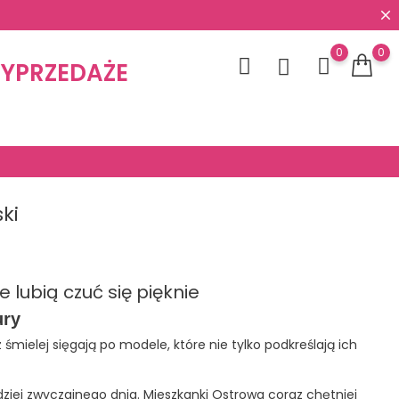
0
0
YPRZEDAŻE
ki
 lubią czuć się pięknie
ury
ielej sięgają po modele, które nie tylko podkreślają ich
dziej zwyczajnego dnia. Mieszkanki Ostrowa coraz chętniej