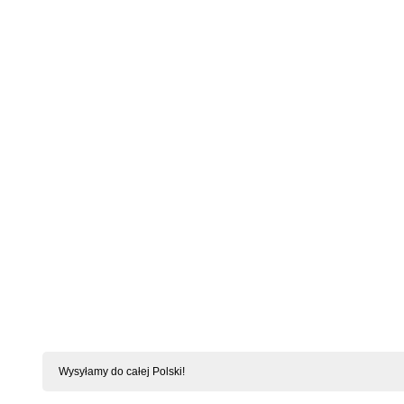
Babydoll 838 Ze Stringami I Koronkowymi
Babydoll Am
Miseczkami
Cena: 132,12 zł
Cena
Wysyłamy do całej Polski!