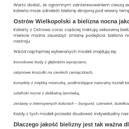
Warto dodać, że ogromnym zainteresowaniem cieszą się z
kobieta może odnaleźć bieliznę skrojoną pod własny te
Ostrów Wielkopolski a bielizna nocna jak
Kobiety z Ostrowa coraz częściej traktują seksowną biel
mieście można zauważyć zmianę podejścia: bielizna n
nastroju.
Wśród najchętniej wybieranych modeli znajdują się:
,
koronkowe body z głębokimi wycięciami
,
satynowe koszulki na cienkich ramiączkach
komplety z miękką miseczką, podkreślające naturalny kształt bi
,
szlafroki nocne z delikatną lamówką
zestawy o intensywnych kolorach – burgund, czerwień, butelko
Każdy z tych modeli pozwala zbudować indywidualny nastr
Dlaczego jakość bielizny jest tak ważna 