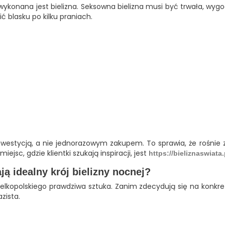
ykonana jest bielizna. Seksowna bielizna musi być trwała, wygo
ć blasku po kilku praniach.
inwestycją, a nie jednorazowym zakupem. To sprawia, że rośni
jsc, gdzie klientki szukają inspiracji, jest
https://bieliznaswiata.
ją idealny krój bielizny nocnej?
Wielkopolskiego prawdziwa sztuka. Zanim zdecydują się na konk
zista.