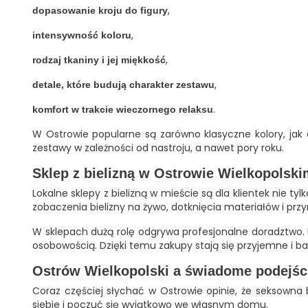
,
dopasowanie kroju do figury
,
intensywność koloru
,
rodzaj tkaniny i jej miękkość
,
detale, które budują charakter zestawu
.
komfort w trakcie wieczornego relaksu
W Ostrowie popularne są zarówno klasyczne kolory, jak c
zestawy w zależności od nastroju, a nawet pory roku.
Sklep z bielizną w Ostrowie Wielkopolski
Lokalne sklepy z bielizną w mieście są dla klientek nie 
zobaczenia bielizny na żywo, dotknięcia materiałów i pr
W sklepach dużą rolę odgrywa profesjonalne doradztwo. 
osobowością. Dzięki temu zakupy stają się przyjemne i b
Ostrów Wielkopolski a świadome podejście
Coraz częściej słychać w Ostrowie opinie, że seksowna
siebie i poczuć się wyjątkowo we własnym domu.