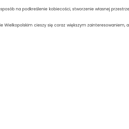
to sposób na podkreślenie kobiecości, stworzenie własnej przestrz
owie Wielkopolskim cieszy się coraz większym zainteresowaniem,
OBECNIE
BRAK
NA
mera Babydoll I Stringi
Babydoll Heartia
STANIE
Cena: 109,48 zł
Cena: 133,37 zł
Cena
Cena