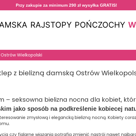
Przy zakupie za minimum 290 zł wysyłka GRATIS!
W
DAMSKA
RAJSTOPY
POŃCZOCHY
 Ostrów Wielkopolski
klep z bielizną damską Ostrów Wielkopols
m – seksowna bielizna nocna dla kobiet, które
kim jako sposób na podkreślenie kobiecej nat
esowanie zmysłową i elegancką bielizną nocną. Kobiety coraz śm
domu.
ycia czy figlarne wiązania potrafią zmienić nastrój nawet najbar