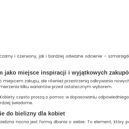
zarny i czerwony, jak i bardziej odważne odcienie – szmaragdo
m jako miejsce inspiracji i wyjątkowych zakup
tylko miejscem zakupu, ale również przestrzenią odkrywania now
zymierzenia kilku wariantów przed ostatecznym wyborem.
Kobiety często proszą o pomoc w dopasowaniu odpowiedniego kr
ardziej świadome.
 do bielizny dla kobiet
 bielizna nocna jest formą dbania o siebie. To element, któ