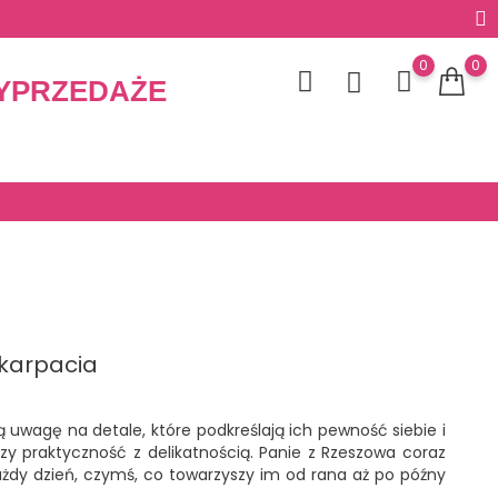
0
0
YPRZEDAŻE
dkarpacia
 uwagę na detale, które podkreślają ich pewność siebie i
czy praktyczność z delikatnością. Panie z Rzeszowa coraz
każdy dzień, czymś, co towarzyszy im od rana aż po późny