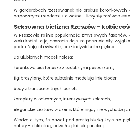
W garderobach rzeszowianek nie brakuje koronkowych 
najnowszymi trendami. Co ważne – liczy się zarówno este
Seksowna bielizna Rzeszów – kobiecoś
W Rzeszowie rośnie popularność zmysłowych fasonów, k
wielu kobiet, a jej noszenie daje im poczucie siły, wyjątk
podkreślają ich sylwetkę oraz indywidualne piękno.
Do ulubionych modeli należą:
koronkowe biustonosze z ozdobnymi paseczkami,
figi brazyliany, które subtelnie modelują linię bioder,
body z transparentnych paneli,
komplety w odważnych, intensywnych kolorach,
eleganckie zestawy w czerni, które nigdy nie wychodzą z
Wiedza o tym, że nawet pod prostą bluzką kryje się pię
natury – delikatnej, odważnej lub eleganckiej.