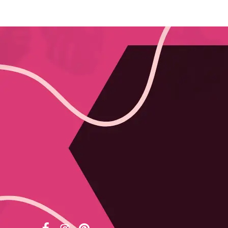
KONTAKT Z BIELIZNASWIATA.PL
KRÓLOWEJ JADWIGI 6
Tabela rozm
62-510
Nasza ofert
KONIN
Firma Penth
Polska
ZPHU PIAR
Firma Obses
507 763 909
Softline coll
sklep@bieliznaswiata.pl
Słowniczek
Miejscowośc