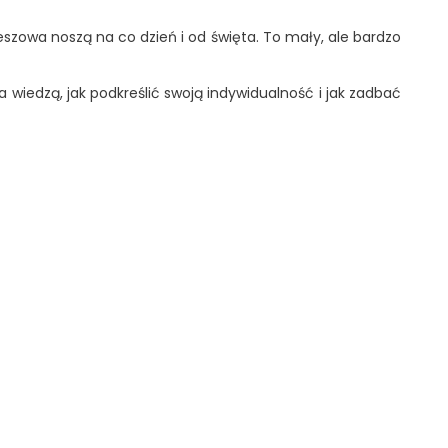
zeszowa noszą na co dzień i od święta. To mały, ale bardzo
 wiedzą, jak podkreślić swoją indywidualność i jak zadbać
Babydoll 838 Ze Stringami I Koronkowymi
Miseczkami
Cena: 132,12 zł
Cena