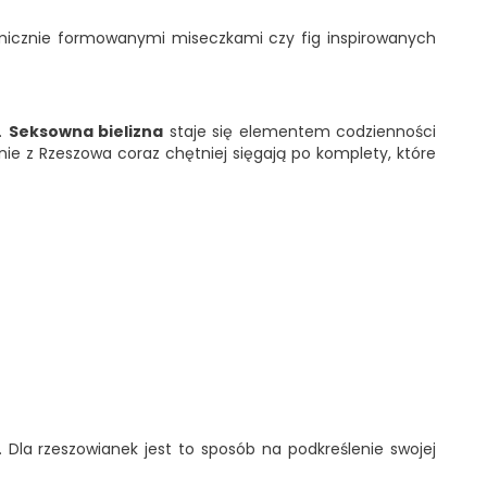
micznie formowanymi miseczkami czy fig inspirowanych
e.
Seksowna bielizna
staje się elementem codzienności
 panie z Rzeszowa coraz chętniej sięgają po komplety, które
 Dla rzeszowianek jest to sposób na podkreślenie swojej