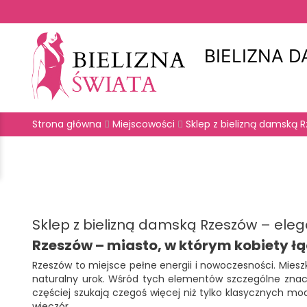
BIELIZNA 
Strona główna
Miejscowości
Sklep z bielizną damską 
Sklep z bielizną damską Rzeszów – eleg
Rzeszów – miasto, w którym kobiety ł
Rzeszów to miejsce pełne energii i nowoczesności. Miesz
naturalny urok. Wśród tych elementów szczególne zn
częściej szukają czegoś więcej niż tylko klasycznych mo
wieczór.