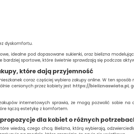
bez dyskomfortu.
owe, idealne pod dopasowane sukienki, oraz bielizna modelująca
 bardziej sportowe, które świetnie sprawdzają się podczas akty
zakupy, które dają przyjemność
e mieszkanek coraz częściej wybiera zakupy online. W ten sposó
ólnie cenionych przez kobiety jest
https://bieliznaswiata.pl
, 
zakupów internetowych sprawia, że mogą pozwolić sobie na d
tóre łączą estetykę z komfortem.
propozycje dla kobiet o różnych potrzebac
re wiedzą, czego chcą. Bielizna, którą wybierają, odzwiercied