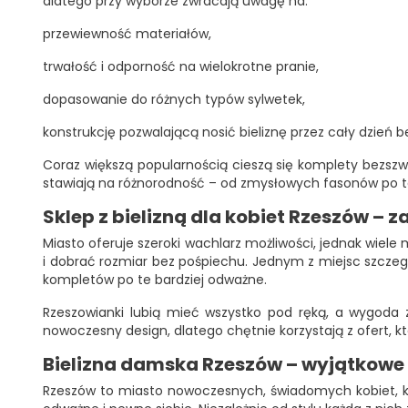
dlatego przy wyborze zwracają uwagę na:
przewiewność materiałów,
trwałość i odporność na wielokrotne pranie,
dopasowanie do różnych typów sylwetek,
konstrukcję pozwalającą nosić bieliznę przez cały dzień 
Coraz większą popularnością cieszą się komplety bezszw
stawiają na różnorodność – od zmysłowych fasonów po te
Sklep z bielizną dla kobiet Rzeszów – 
Miasto oferuje szeroki wachlarz możliwości, jednak wiel
i dobrać rozmiar bez pośpiechu. Jednym z miejsc szczeg
kompletów po te bardziej odważne.
Rzeszowianki lubią mieć wszystko pod ręką, a wygoda 
nowoczesny design, dlatego chętnie korzystają z ofert, k
Bielizna damska Rzeszów – wyjątkowe 
Rzeszów to miasto nowoczesnych, świadomych kobiet, któ