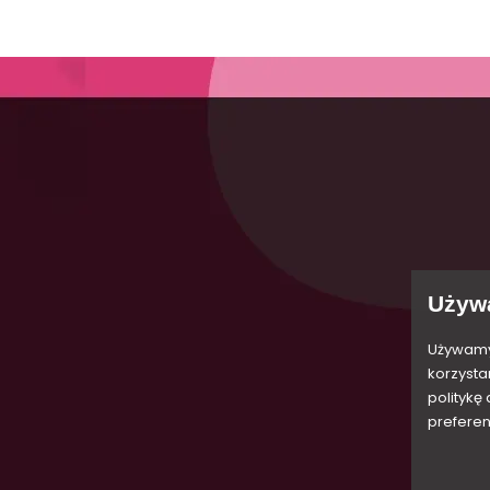
iarów
Dostawa
Dane osobowe
a
Zwroty
Zwroty produktów
ouse
Polityka prywatności
Zamówienia
sive
Regulamin sklepu
Moje pokwitowania - korekty pła
Używ
ection
Płatności
Adresy
O nas
Moje powiadomienia
Używamy 
korzysta
i
Kontakt
politykę
Moje konto
preferen
Nasz blog