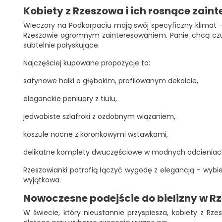
Kobiety z Rzeszowa i ich rosnące zain
Wieczory na Podkarpaciu mają swój specyficzny klimat – 
Rzeszowie ogromnym zainteresowaniem. Panie chcą czuć si
subtelnie połyskujące.
Najczęściej kupowane propozycje to:
satynowe halki o głębokim, profilowanym dekolcie,
eleganckie peniuary z tiulu,
jedwabiste szlafroki z ozdobnym wiązaniem,
koszule nocne z koronkowymi wstawkami,
delikatne komplety dwuczęściowe w modnych odcieniac
Rzeszowianki potrafią łączyć wygodę z elegancją – wybier
wyjątkowa.
Nowoczesne podejście do bielizny w Rz
W świecie, który nieustannie przyspiesza, kobiety z Rz