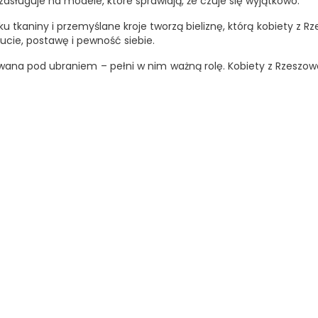
 zasługuje na modele, które sprawiają, że czuje się wyjątkowo.
ku tkaniny i przemyślane kroje tworzą bieliznę, którą kobiety z R
cie, postawę i pewność siebie.
rywana pod ubraniem – pełni w nim ważną rolę. Kobiety z Rzeszowa
OBECNIE
BRAK
NA
mera Babydoll I Stringi
Babydoll Heartia
STANIE
Cena: 109,48 zł
Cena: 133,37 zł
Cena
Cena