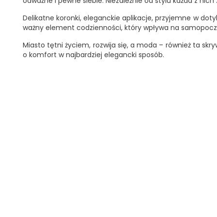
odważne i pewne siebie. Niezależnie od stylu każda z nich
Delikatne koronki, eleganckie aplikacje, przyjemne w doty
ważny element codzienności, który wpływa na samopoczu
Miasto tętni życiem, rozwija się, a moda – również ta sk
o komfort w najbardziej elegancki sposób.
OBECNIE
BRAK
NA
Dri
STANIE