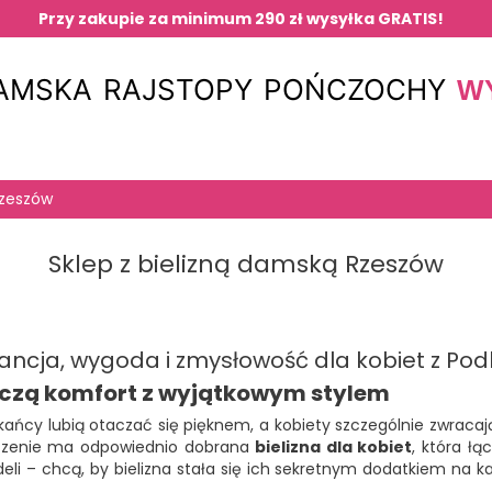
Przy zakupie za minimum 290 zł wysyłka GRATIS!
DAMSKA
RAJSTOPY
POŃCZOCHY
W
Rzeszów
Sklep z bielizną damską Rzeszów
ancja, wygoda i zmysłowość dla kobiet z Po
ączą komfort z wyjątkowym stylem
kańcy lubią otaczać się pięknem, a kobiety szczególnie zwracają
aczenie ma odpowiednio dobrana
bielizna dla kobiet
, która łą
deli – chcą, by bielizna stała się ich sekretnym dodatkiem na 