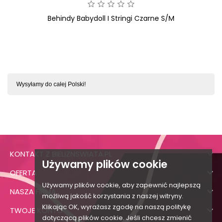
Behindy Babydoll I Stringi Czarne S/M
Wysyłamy do całej Polski!

KONTAKT Z BIELIZNSWIATA.PL
Używamy plików cookie

OFERTA
Używamy plików cookie, aby zapewnić najlepszą

NASZA FIRMA
możliwą jakość korzystania z naszej witryny.
Klikając OK, wyrażasz zgodę na naszą politykę

TWOJE KONTO
dotyczącą plików cookie. Jeśli chcesz zmienić