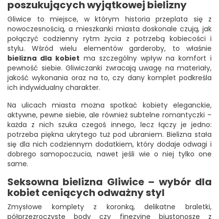
poszukujących wyjątkowej bielizny
Gliwice to miejsce, w którym historia przeplata się z
nowoczesnością, a mieszkanki miasta doskonale czują, jak
połączyć codzienny rytm życia z potrzebą kobiecości i
stylu. Wśród wielu elementów garderoby, to właśnie
bielizna dla kobiet
ma szczególny wpływ na komfort i
pewność siebie. Gliwiczanki zwracają uwagę na materiały,
jakość wykonania oraz na to, czy dany komplet podkreśla
ich indywidualny charakter.
Na ulicach miasta można spotkać kobiety eleganckie,
aktywne, pewne siebie, ale również subtelne romantyczki –
każda z nich szuka czegoś innego, lecz łączy je jedno:
potrzeba piękna ukrytego tuż pod ubraniem. Bielizna stała
się dla nich codziennym dodatkiem, który dodaje odwagi i
dobrego samopoczucia, nawet jeśli wie o niej tylko one
same.
Seksowna bielizna Gliwice – wybór dla
kobiet ceniących odważny styl
Zmysłowe komplety z koronką, delikatne braletki,
półprzezroczyste body czy finezyjne biustonosze z