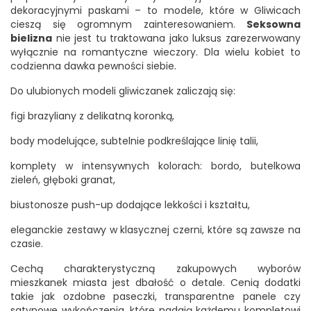
dekoracyjnymi paskami – to modele, które w Gliwicach
cieszą się ogromnym zainteresowaniem.
Seksowna
bielizna
nie jest tu traktowana jako luksus zarezerwowany
wyłącznie na romantyczne wieczory. Dla wielu kobiet to
codzienna dawka pewności siebie.
Do ulubionych modeli gliwiczanek zaliczają się:
figi brazyliany z delikatną koronką,
body modelujące, subtelnie podkreślające linię talii,
komplety w intensywnych kolorach: bordo, butelkowa
zieleń, głęboki granat,
biustonosze push-up dodające lekkości i kształtu,
eleganckie zestawy w klasycznej czerni, które są zawsze na
czasie.
Cechą charakterystyczną zakupowych wyborów
mieszkanek miasta jest dbałość o detale. Cenią dodatki
takie jak ozdobne paseczki, transparentne panele czy
satynowe wykończenia, które nadają każdemu kompletowi