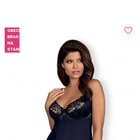
Cena
OBECNIE
BRAK
NA
STANIE