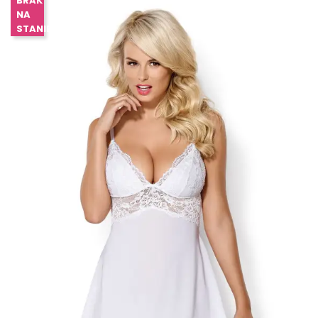
BRAK
NA
STANIE