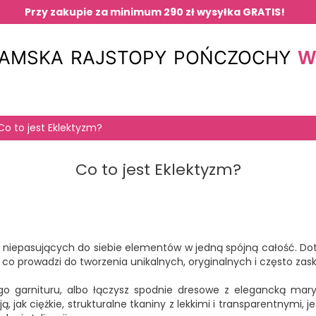
Przy zakupie za minimum 290 zł wysyłka GRATIS!
W
DAMSKA
RAJSTOPY
POŃCZOCHY
Co to jest Eklektyzm?
Co to jest Eklektyzm?
niepasujących do siebie elementów w jedną spójną całość. Dotyczy
o prowadzi do tworzenia unikalnych, oryginalnych i często zaska
go garnituru, albo łączysz spodnie dresowe z elegancką maryn
ą, jak ciężkie, strukturalne tkaniny z lekkimi i transparentnymi