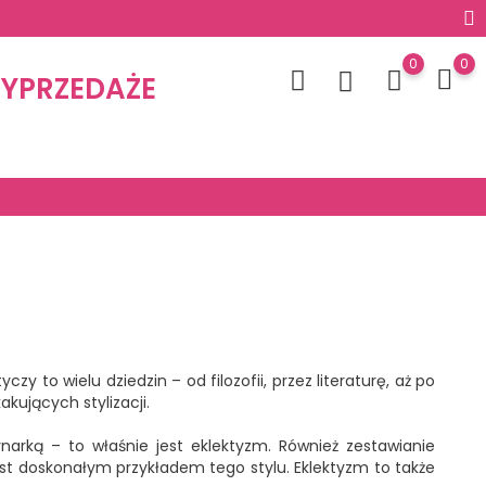
0
0
YPRZEDAŻE
 to wielu dziedzin – od filozofii, przez literaturę, aż po
kujących stylizacji.
arką – to właśnie jest eklektyzm. Również zestawianie
, jest doskonałym przykładem tego stylu. Eklektyzm to także