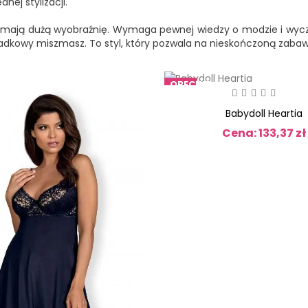
nej stylizacji.
 mają dużą wyobraźnię. Wymaga pewnej wiedzy o modzie i wyczuc
dkowy miszmasz. To styl, który pozwala na nieskończoną zabawę
OBECNIE
BRAK
NA
Babydoll Heartia
STANIE
Cena: 133,37 zł
Cena