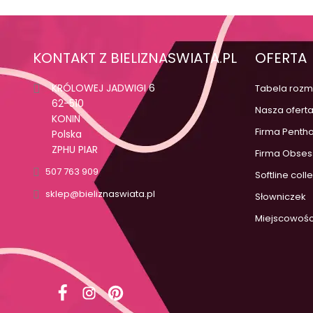
KONTAKT Z BIELIZNASWIATA.PL
OFERTA
KRÓLOWEJ JADWIGI 6
Tabela rozm
62-510
Nasza ofert
KONIN
Firma Penth
Polska
ZPHU PIAR
Firma Obses
507 763 909
Softline coll
sklep@bieliznaswiata.pl
Słowniczek
Miejscowośc