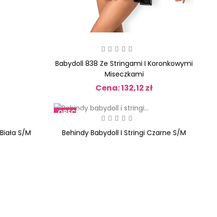
Babydoll 838 Ze Stringami I Koronkowymi
Miseczkami
Cena: 132,12 zł
Cena
OBECNIE
BRAK
NA
 Biała S/M
Behindy Babydoll I Stringi Czarne S/M
STANIE