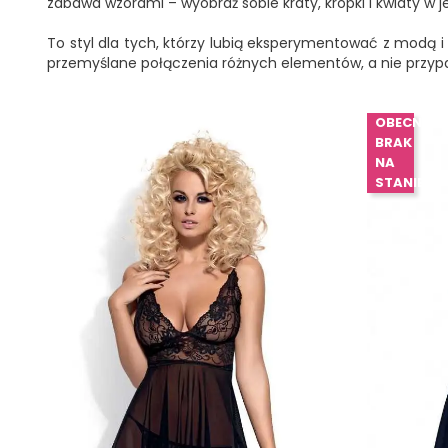
zabawa wzorami – wyobraź sobie kraty, kropki i kwiaty w jed
To styl dla tych, którzy lubią eksperymentować z modą i
przemyślane połączenia różnych elementów, a nie przypa
OBECNIE
BRAK
NA
STANIE