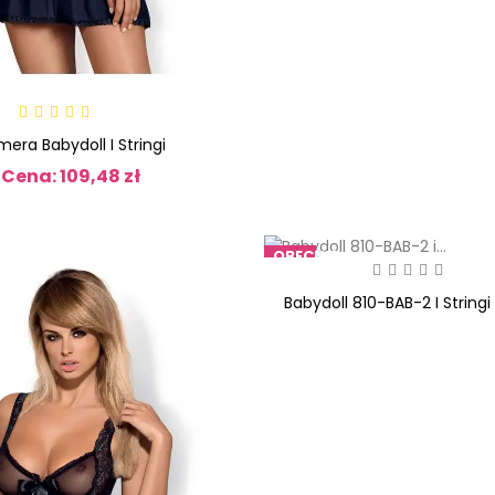
mera Babydoll I Stringi
Cena: 109,48 zł
Cena
OBECNIE
BRAK
NA
Babydoll 810-BAB-2 I Stringi
STANIE