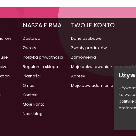
NASZA FIRMA
TWOJE KONTO
iarów
Dostawa
Dane osobowe
a
Zwroty
Zwroty produktów
ouse
Polityka prywatności
Zamówienia
sive
Regulamin sklepu
Moje pokwitowania - korekty pła
Używ
ection
Płatności
Adresy
O nas
Moje powiadomienia
Używamy 
korzysta
i
Kontakt
politykę
Moje konto
preferen
Nasz blog