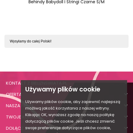
Behindy Babydoll I Stringi Czarne S/M
Wysyłamy do całej Polski!

KONTAKT Z BIELIZNSWIATA.PL
Używamy plików cookie

OFERTA
Używamy plików cookie, aby zapewnić najlepszą

NASZA FIRMA
możliwą jakość korzystania z naszej witryny.
Klikając OK, wyrażasz zgodę na naszą politykę

TWOJE KONTO
dotyczącą plików cookie. Jeśli chcesz zmienić

DOŁĄCZ DO NEWSLETTERA
swoje preferencje dotyczące plików cookie,