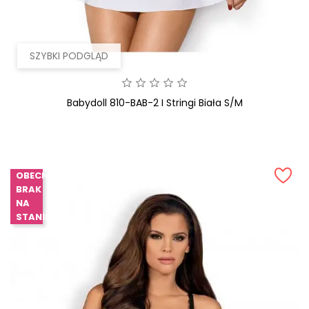
SZYBKI PODGLĄD
Babydoll 810-BAB-2 I Stringi Biała S/M
OBECNIE
BRAK
NA
STANIE