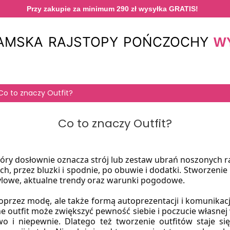
Przy zakupie za minimum 290 zł wysyłka GRATIS!
DAMSKA
RAJSTOPY
POŃCZOCHY
W
Co to znaczy Outfit?
Co to znaczy Outfit?
 który dosłownie oznacza strój lub zestaw ubrań noszonych
h, przez bluzki i spodnie, po obuwie i dodatki. Stworzeni
stylowe, aktualne trendy oraz warunki pogodowe.
poprzez modę, ale także formą autoprezentacji i komunikacj
 outfit może zwiększyć pewność siebie i poczucie własnej
o i niepewnie. Dlatego też tworzenie outfitów staje się