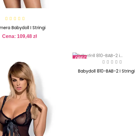
mera Babydoll I Stringi
Cena: 109,48 zł
Cena
OBECNIE
BRAK
NA
Babydoll 810-BAB-2 I Stringi
STANIE