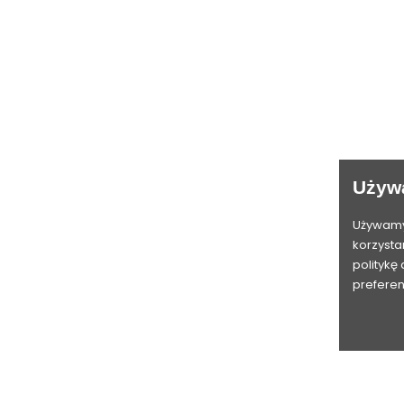
NASZA FIRMA
TWOJE KONTO
iarów
Dostawa
Dane osobowe
a
Zwroty
Zwroty produktów
ouse
Polityka prywatności
Zamówienia
sive
Regulamin sklepu
Moje pokwitowania - korekty pła
Używ
ection
Płatności
Adresy
O nas
Moje powiadomienia
Używamy 
korzysta
i
Kontakt
politykę
Moje konto
preferen
Nasz blog