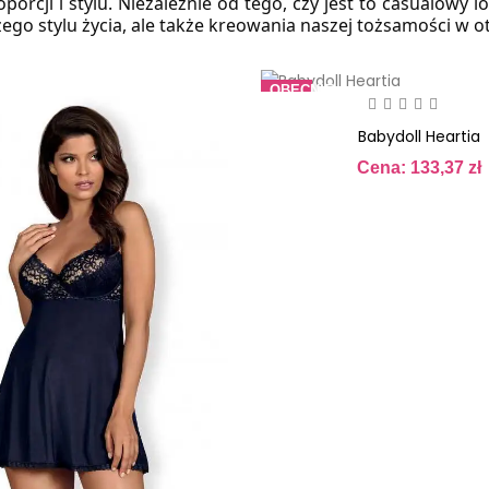
ji i stylu. Niezależnie od tego, czy jest to casualowy look
zego stylu życia, ale także kreowania naszej tożsamości w o
OBECNIE
BRAK
NA
Babydoll Heartia
STANIE
Cena: 133,37 zł
Cena