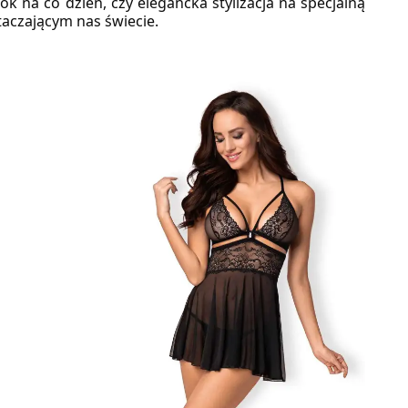
 na co dzień, czy elegancka stylizacja na specjalną 
taczającym nas świecie.