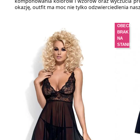
komponowania kolorów i wzorów oraz wyczucia proporc
okazję, outfit ma moc nie tylko odzwierciedlenia nas
OBECNIE
BRAK
NA
STANIE