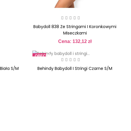
Babydoll 838 Ze Stringami I Koronkowymi
Miseczkami
Cena: 132,12 zł
Cena
OBECNIE
BRAK
NA
 Biała S/M
Behindy Babydoll I Stringi Czarne S/M
STANIE