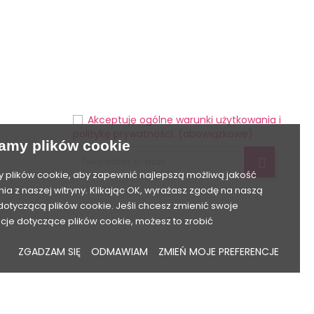
DOŁĄCZ DO NEWSLETTERA!
Możesz zrezygnować w każdej chwili. W
tym celu należy odnaleźć szczegóły w
naszej informacji prawnej.
Akceptuję ogólne warunki użytkowania i
tności
politykę prywatności. (obowiązkowe)
amy plików cookie
plików cookie, aby zapewnić najlepszą możliwą jakość
nia z naszej witryny. Klikając OK, wyrażasz zgodę na naszą
 dotyczącą plików cookie. Jeśli chcesz zmienić swoje
cje dotyczące plików cookie, możesz to zrobić
ZGADZAM SIĘ
ODMAWIAM
ZMIEŃ MOJE PREFERENCJE