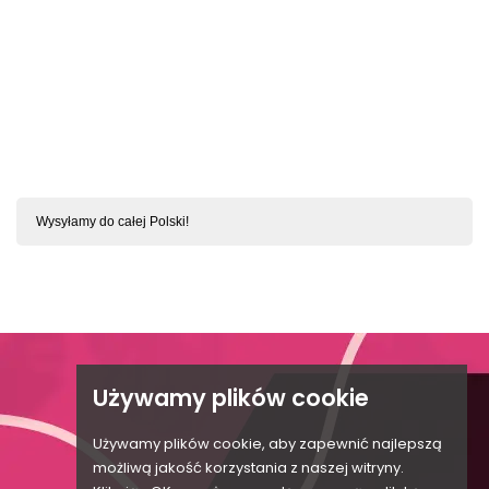
SZYBKI PODGLĄD
Behindy Babydoll I Stringi Czarne S/M
Wysyłamy do całej Polski!

KONTAKT Z BIELIZNSWIATA.PL
Używamy plików cookie

Używamy plików cookie, aby zapewnić najlepszą

możliwą jakość korzystania z naszej witryny.