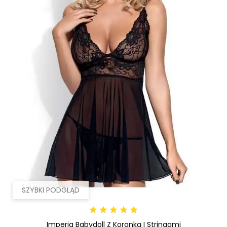
SZYBKI PODGLĄD
Imperia Babydoll Z Koronką I Stringami