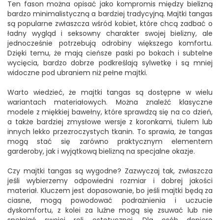
Ten fason można opisać jako kompromis między bielizną
bardzo minimalistyczną a bardziej tradycyjną. Majtki tangas
są popularne zwłaszcza wśród kobiet, które chcą zadbać o
ładny wygląd i seksowny charakter swojej bielizny, ale
jednocześnie potrzebują odrobiny większego komfortu.
Dzięki temu, że mają cieńsze paski po bokach i subtelne
wycięcia, bardzo dobrze podkreślają sylwetkę i są mniej
widoczne pod ubraniem niż pełne majtki.
Warto wiedzieć, że majtki tangas są dostępne w wielu
wariantach materiałowych. Można znaleźć klasyczne
modele z miękkiej bawełny, które sprawdzą się na co dzień,
a także bardziej zmysłowe wersje z koronkami, tiulem lub
innych lekko przezroczystych tkanin. To sprawia, że tangas
mogą stać się zarówno praktycznym elementem
garderoby, jak i wyjątkową bielizną na specjalne okazje.
Czy majtki tangas są wygodne? Zazwyczaj tak, zwłaszcza
jeśli wybierzemy odpowiedni rozmiar i dobrej jakości
materiał. Kluczem jest dopasowanie, bo jeśli majtki będą za
ciasne, mogą powodować podrażnienia i uczucie
dyskomfortu, z kolei za luźne mogą się zsuwać lub nie