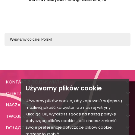
Wysyłamy do całej Polski!

KONTAKT Z BIELIZNSWIATA.PL
Używamy plików cookie

OFERTA
Używamy plików cookie, aby zapewnić najlepszą

NASZA FIRMA
możliwą jakość korzystania z naszej witryny.
Klikając OK, wyrażasz zgodę na naszą politykę

TWOJE KONTO
dotyczącą plików cookie. Jeśli chcesz zmienić

DOŁĄCZ DO NEWSLETTERA
swoje preferencje dotyczące plików cookie,
możesz to zrobić