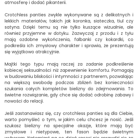
atmosferę i dodać pikanterii.
Crotchless panties zwykle wykonywane są z delikatnych i
lekkich materiałów, takich jak koronka, siateczka, tiul czy
satyna. Dzięki temu są nie tylko kuszące wizualnie, ale
również przyjemne w dotyku. Zazwyczaj z przodu i z tyłu
mają ozdobne wykończenia, falbanki czy kokardki, co
podkreśla ich zmysłowy charakter i sprawia, że prezentują
się wyjątkowo atrakcyjnie.
Majtki tego typu mają raczej za zadanie podkreślenie
kobiecej seksualności niż zapewnienie komfortu. Pomagają
w budowaniu bliskości i intymności z partnerem, pozwalając
na większą swobodę podczas zbliżeń bez konieczności
szukania całych kompletów bielizny do zdejmowania. To
świetne rozwiązanie, gdy chce się dodać odrobinę zabawy i
nowości do relacji.
Jeśli zastanawiasz się, czy crotchless panties są dla Ciebie,
warto pomyśleć o tym, w jakim celu chcesz je nosić. Jeśli
szukasz bielizny na specjalne okazje, które mają być
zmysłowe i nietypowe, ten fason będzie świetnym