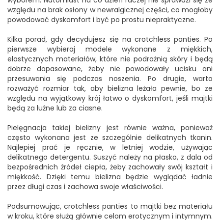
wyborem. Natomiast na co dzień raczej nie sprawdzi się ze
względu na brak osłony w newralgicznej części, co mogłoby
powodować dyskomfort i być po prostu niepraktyczne.
Kilka porad, gdy decydujesz się na crotchless panties. Po
pierwsze wybieraj modele wykonane z miękkich,
elastycznych materiałów, które nie podrażnią skóry i będą
dobrze dopasowane, żeby nie powodowały ucisku ani
przesuwania się podczas noszenia. Po drugie, warto
rozważyć rozmiar tak, aby bielizna leżała pewnie, bo ze
względu na wyjątkowy krój łatwo o dyskomfort, jeśli majtki
będą za luźne lub za ciasne.
Pielęgnacja takiej bielizny jest równie ważna, ponieważ
często wykonana jest ze szczególnie delikatnych tkanin.
Najlepiej prać je ręcznie, w letniej wodzie, używając
delikatnego detergentu. Suszyć należy na płasko, z dala od
bezpośrednich źródeł ciepła, żeby zachowały swój kształt i
miękkość. Dzięki temu bielizna będzie wyglądać ładnie
przez długi czas i zachowa swoje właściwości.
Podsumowując, crotchless panties to majtki bez materiału
w kroku, które służą głównie celom erotycznym i intymnym.