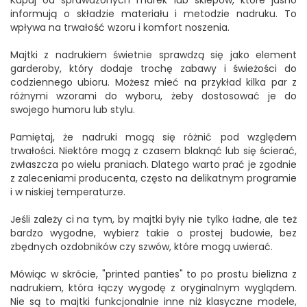
Kupuj od sprawdzonych marek lub sklepów, które jasno
informują o składzie materiału i metodzie nadruku. To
wpływa na trwałość wzoru i komfort noszenia.
Majtki z nadrukiem świetnie sprawdzą się jako element
garderoby, który dodaje trochę zabawy i świeżości do
codziennego ubioru. Możesz mieć na przykład kilka par z
różnymi wzorami do wyboru, żeby dostosować je do
swojego humoru lub stylu.
Pamiętaj, że nadruki mogą się różnić pod względem
trwałości. Niektóre mogą z czasem blaknąć lub się ścierać,
zwłaszcza po wielu praniach. Dlatego warto prać je zgodnie
z zaleceniami producenta, często na delikatnym programie
i w niskiej temperaturze.
Jeśli zależy ci na tym, by majtki były nie tylko ładne, ale też
bardzo wygodne, wybierz takie o prostej budowie, bez
zbędnych ozdobników czy szwów, które mogą uwierać.
Mówiąc w skrócie, "printed panties" to po prostu bielizna z
nadrukiem, która łączy wygodę z oryginalnym wyglądem.
Nie są to majtki funkcjonalnie inne niż klasyczne modele,