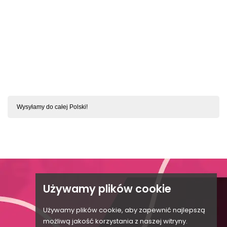
SZYBKI PODGLĄD
Behindy Babydoll I Stringi Czarne S/M
Wysyłamy do całej Polski!

KONTAKT Z BIELIZNSWIATA.PL
Używamy plików cookie

Używamy plików cookie, aby zapewnić najlepszą

możliwą jakość korzystania z naszej witryny.