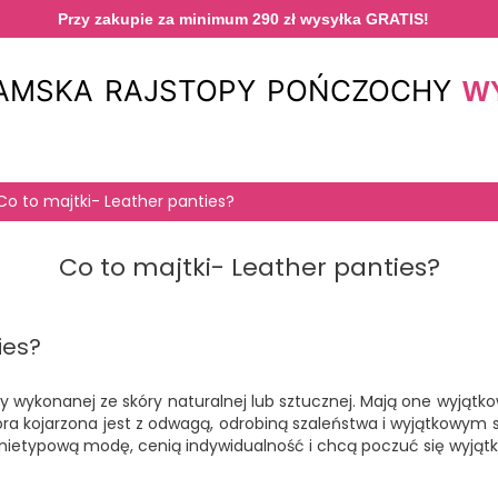
Przy zakupie za minimum 290 zł wysyłka GRATIS!
DAMSKA
RAJSTOPY
POŃCZOCHY
W
Co to majtki- Leather panties?
Co to majtki- Leather panties?
ies?
lizny wykonanej ze skóry naturalnej lub sztucznej. Mają one wyją
kojarzona jest z odwagą, odrobiną szaleństwa i wyjątkowym sty
ią nietypową modę, cenią indywidualność i chcą poczuć się wyjąt