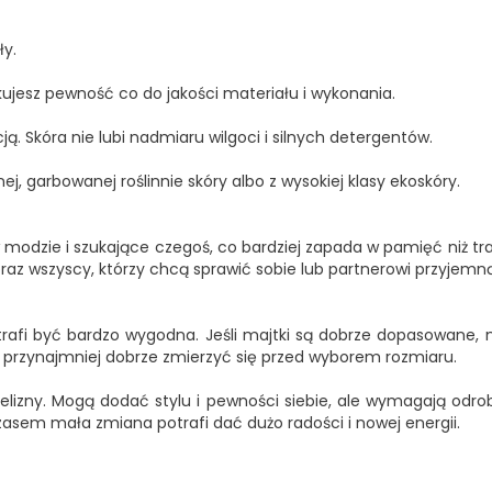
ły.
skujesz pewność co do jakości materiału i wykonania.
ją. Skóra nie lubi nadmiaru wilgoci i silnych detergentów.
ej, garbowanej roślinnie skóry albo z wysokiej klasy ekoskóry.
modzie i szukające czegoś, co bardziej zapada w pamięć niż tra
 oraz wszyscy, którzy chcą sprawić sobie lub partnerowi przyjemn
potrafi być bardzo wygodna. Jeśli majtki są dobrze dopasowane
 przynajmniej dobrze zmierzyć się przed wyborem rozmiaru.
elizny. Mogą dodać stylu i pewności siebie, ale wymagają odrob
zasem mała zmiana potrafi dać dużo radości i nowej energii.
OBECNIE