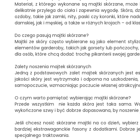
Materiał, z którego wykonane są majtki skórzane, może b
delikatnie przylega do ciała i zapewnia wygodę. Skóra, d
ozdoby, takie jak zamki, nity, paski czy koronki, które n
damskiej, jak i męskiej, a także w różnych krojach – od klas
Do czego pasują majtki skórzane?
Majtki ze skóry często wybierane są jako element styliz
elementów garderoby, takich jak gorsety lub pończochy
dla osób, które chcą dodać trochę pikanterii swojej garder
Zalety noszenia majtek skórzanych
Jedną z podstawowych zalet majtek skórzanych jest est
jakości skóry jest wytrzymała i odporna na uszkodzenia
samopoczucie, wzmacniając poczucie własnej atrakcyjnoś
O czym warto pamiętać wybierając majtki skórzane?
Przede wszystkim nie każda skóra jest taka sama. War
wykończone szwy i być dobrze dopasowana, by noszenie j
Jeśli chcesz nosić skórzane majtki na co dzień, wybier
bardziej ekstrawaganckie fasony z dodatkami. Dobrze j
specjalnego traktowania.