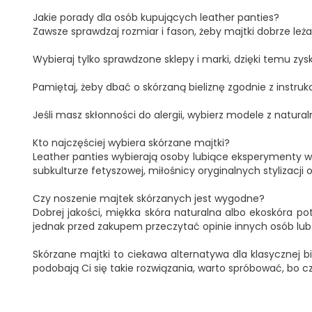
Jakie porady dla osób kupujących leather panties?
Zawsze sprawdzaj rozmiar i fason, żeby majtki dobrze leża
Wybieraj tylko sprawdzone sklepy i marki, dzięki temu zy
Pamiętaj, żeby dbać o skórzaną bieliznę zgodnie z instrukc
Jeśli masz skłonności do alergii, wybierz modele z naturaln
Kto najczęściej wybiera skórzane majtki?
Leather panties wybierają osoby lubiące eksperymenty w 
subkulturze fetyszowej, miłośnicy oryginalnych stylizacji
Czy noszenie majtek skórzanych jest wygodne?
Dobrej jakości, miękka skóra naturalna albo ekoskóra 
jednak przed zakupem przeczytać opinie innych osób lub
Skórzane majtki to ciekawa alternatywa dla klasycznej bi
podobają Ci się takie rozwiązania, warto spróbować, bo c
OBECNIE