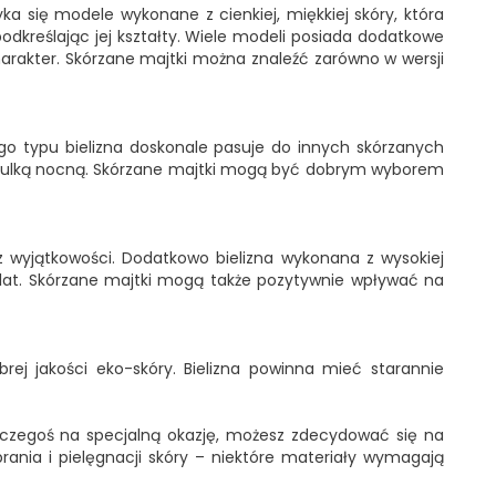
ka się modele wykonane z cienkiej, miękkiej skóry, która
podkreślając jej kształty. Wiele modeli posiada dodatkowe
 charakter. Skórzane majtki można znaleźć zarówno w wersji
Tego typu bielizna doskonale pasuje do innych skórzanych
oszulką nocną. Skórzane majtki mogą być dobrym wyborem
z wyjątkowości. Dodatkowo bielizna wykonana z wysokiej
e lat. Skórzane majtki mogą także pozytywnie wpływać na
ej jakości eko-skóry. Bielizna powinna mieć starannie
sz czegoś na specjalną okazję, możesz zdecydować się na
ania i pielęgnacji skóry – niektóre materiały wymagają