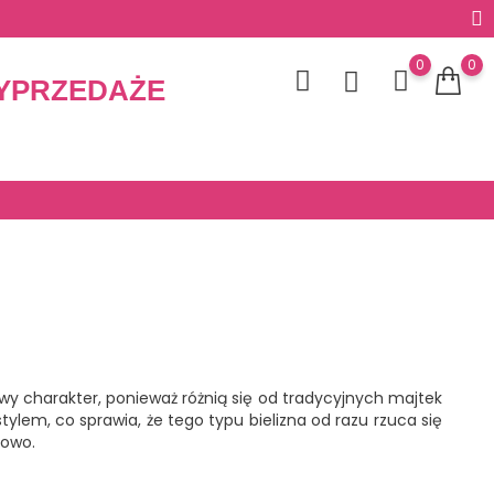
0
0
YPRZEDAŻE
tkowy charakter, ponieważ różnią się od tradycyjnych majtek
lem, co sprawia, że tego typu bielizna od razu rzuca się
kowo.