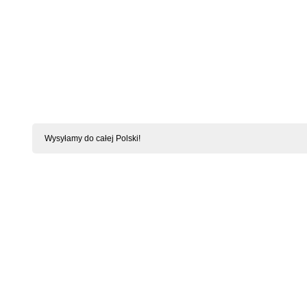
Wysyłamy do całej Polski!
KONTAKT Z BIELIZNASWIATA.PL
KRÓLOWEJ JADWIGI 6
Tabela rozm
62-510
Nasza ofert