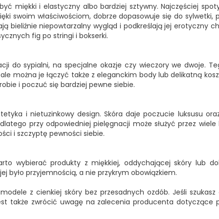
yć miękki i elastyczny albo bardziej sztywny. Najczęściej spoty
zięki swoim właściwościom, dobrze dopasowuje się do sylwetki, 
adają bieliźnie niepowtarzalny wygląd i podkreślają jej erotyczny
ycznych fig po stringi i bokserki.
acji do sypialni, na specjalne okazje czy wieczory we dwoje. 
, ale można je łączyć także z eleganckim body lub delikatną k
obie i poczuć się bardziej pewne siebie.
etyka i nietuzinkowy design. Skóra daje poczucie luksusu ora
, dlatego przy odpowiedniej pielęgnacji może służyć przez wiel
ci i szczyptę pewności siebie.
to wybierać produkty z miękkiej, oddychającej skóry lub dobr
ej było przyjemnością, a nie przykrym obowiązkiem.
z modele z cienkiej skóry bez przesadnych ozdób. Jeśli szuka
est także zwrócić uwagę na zalecenia producenta dotyczące pr