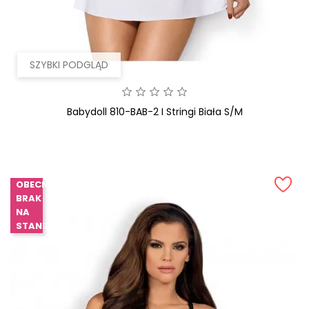
SZYBKI PODGLĄD
Babydoll 810-BAB-2 I Stringi Biała S/M
OBECNIE
BRAK
NA
STANIE