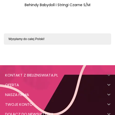
Behindy Babydoll I Stringi Czarne S/M
Wysyłamy do całej Polski!

KONTAKT Z BIELIZNSWIATA.PL

OFERTA

NASZA FIRMA

TWOJE KONTO

DOŁĄCZ DO NEWSLETTERA