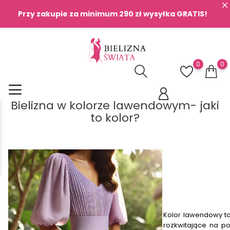
Przy zakupie za minimum 290 zł wysyłka GRATIS!
0
0
Bielizna w kolorze lawendowym- jaki
to kolor?
Kolor lawendowy to 
rozkwitające na po