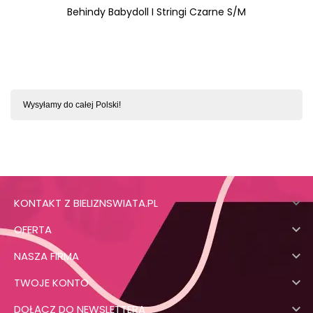
Behindy Babydoll I Stringi Czarne S/M
Wysyłamy do całej Polski!

KONTAKT Z BIELIZNSWIATA.PL

OFERTA

NASZA FIRMA

TWOJE KONTO

DOŁĄCZ DO NEWSLETTERA