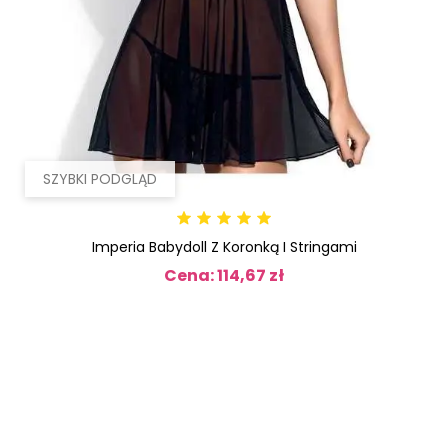
SZYBKI PODGLĄD
Imperia Babydoll Z Koronką I Stringami
Cena: 114,67 zł
Cena
OBECNIE
BRAK
NA
STANIE