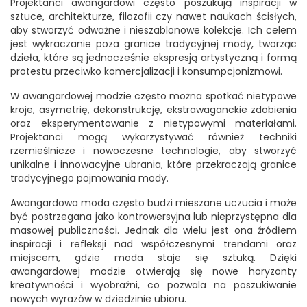
Projektanci awangardowi często poszukują inspiracji w
sztuce, architekturze, filozofii czy nawet naukach ścisłych,
aby stworzyć odważne i nieszablonowe kolekcje. Ich celem
jest wykraczanie poza granice tradycyjnej mody, tworząc
dzieła, które są jednocześnie ekspresją artystyczną i formą
protestu przeciwko komercjalizacji i konsumpcjonizmowi.
W awangardowej modzie często można spotkać nietypowe
kroje, asymetrię, dekonstrukcję, ekstrawaganckie zdobienia
oraz eksperymentowanie z nietypowymi materiałami.
Projektanci mogą wykorzystywać również techniki
rzemieślnicze i nowoczesne technologie, aby stworzyć
unikalne i innowacyjne ubrania, które przekraczają granice
tradycyjnego pojmowania mody.
Awangardowa moda często budzi mieszane uczucia i może
być postrzegana jako kontrowersyjna lub nieprzystępna dla
masowej publiczności. Jednak dla wielu jest ona źródłem
inspiracji i refleksji nad współczesnymi trendami oraz
miejscem, gdzie moda staje się sztuką. Dzięki
awangardowej modzie otwierają się nowe horyzonty
kreatywności i wyobraźni, co pozwala na poszukiwanie
nowych wyrazów w dziedzinie ubioru.