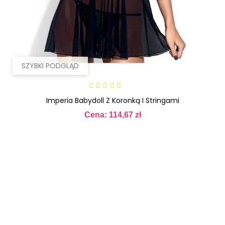
SZYBKI PODGLĄD
Imperia Babydoll Z Koronką I Stringami
Cena: 114,67 zł
Cena
SZYBKI PODGLĄD
OBECNIE
BRAK
NA
Drimera Babydoll I Stringi
STANIE
Cena: 109,48 zł
Cena