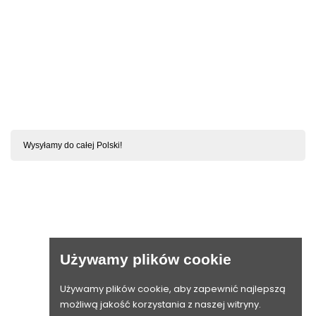
SZYBKI PODGLĄD
OBECNIE
BRAK
NA
Behindy Babydoll I Stringi Czarne S/M
STANIE
Wysyłamy do całej Polski!

KONTAKT Z BIELIZNSWIATA.PL
Używamy plików cookie

Używamy plików cookie, aby zapewnić najlepszą

możliwą jakość korzystania z naszej witryny.