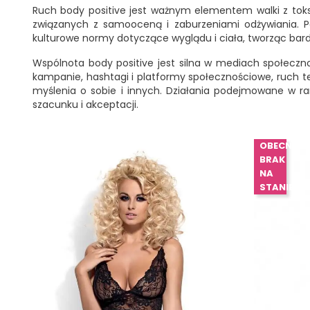
Ruch body positive jest ważnym elementem walki z toks
związanych z samooceną i zaburzeniami odżywiania. Po
kulturowe normy dotyczące wyglądu i ciała, tworząc bardzi
Wspólnota body positive jest silna w mediach społecznoś
kampanie, hashtagi i platformy społecznościowe, ruch te
myślenia o sobie i innych. Działania podejmowane w r
szacunku i akceptacji.
OBECNIE
BRAK
NA
STANIE