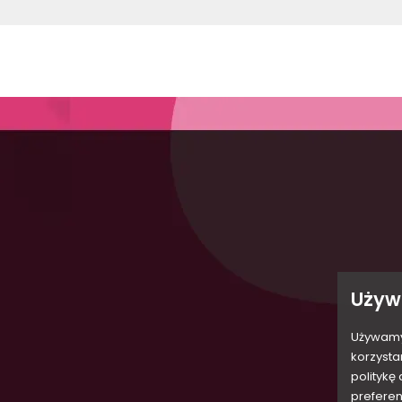
iarów
Dostawa
Dane osobowe
a
Zwroty
Zwroty produktów
ouse
Polityka prywatności
Zamówienia
sive
Regulamin sklepu
Moje pokwitowania - korekty pła
Używ
ection
Płatności
Adresy
O nas
Moje powiadomienia
Używamy 
korzysta
i
Kontakt
politykę
Moje konto
preferen