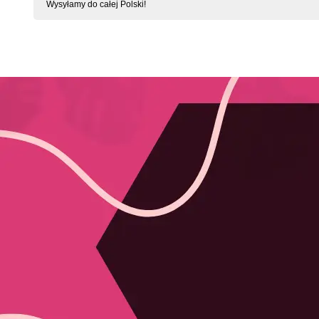
Wysyłamy do całej Polski!
KONTAKT Z BIELIZNASWIATA.PL
KRÓLOWEJ JADWIGI 6
Tabela rozm
62-510
Nasza ofert
KONIN
Firma Penth
Polska
ZPHU PIAR
Firma Obses
507 763 909
Softline coll
sklep@bieliznaswiata.pl
Słowniczek
Miejscowośc