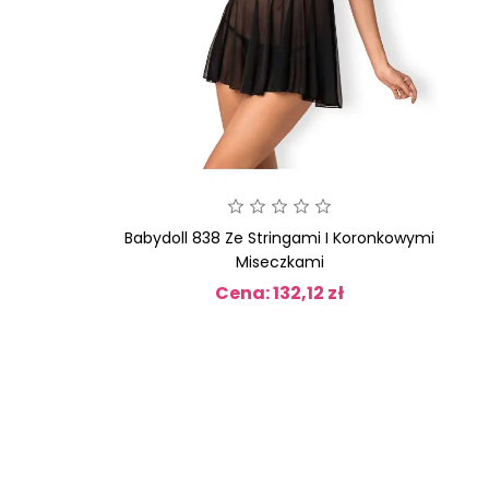
Babydoll 838 Ze Stringami I Koronkowymi
Miseczkami
Cena: 132,12 zł
Cena
OBECNIE
BRAK
NA
 Biała S/M
Behindy Babydoll I Stringi Czarne S/M
STANIE