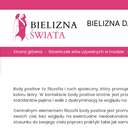
BIELIZNA 
Strona główna
Słowniczek słów używanych w modzie
Body positive to filozofia i ruch społeczny, który promuj
koloru skóry. W kontekście body positive istotne jest pr
standardów piękna i walki z dyskryminacją ze względu na
Centralnym elementem filozofii body positive jest prom
swoich ciał, bez względu na ewentualne niedoskonało
stosunku do swojego ciała poprzez praktyki takie jak samo