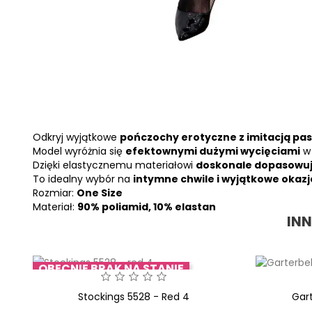
Odkryj wyjątkowe
pończochy erotyczne z imitacją pa
Model wyróżnia się
efektownymi dużymi wycięciami
w 
Dzięki elastycznemu materiałowi
doskonale dopasowują
To idealny wybór na
intymne chwile i wyjątkowe okazj
Rozmiar:
One Size
Materiał:
90% poliamid, 10% elastan
IN
OBECNIE BRAK NA STANIE
Stockings 5528 - Red 4
Gart