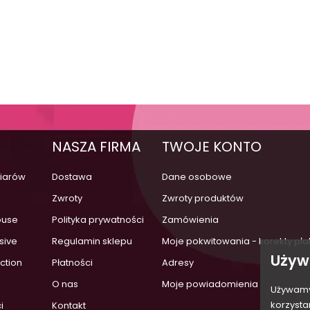
NASZA FIRMA
TWOJE KONTO
iarów
Dostawa
Dane osobowe
a
Zwroty
Zwroty produktów
ouse
Polityka prywatności
Zamówienia
sive
Regulamin sklepu
Moje pokwitowania - korekty pła
Używ
ection
Płatności
Adresy
O nas
Moje powiadomienia
Używamy 
korzysta
i
Kontakt