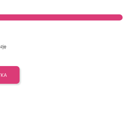
zję
YKA