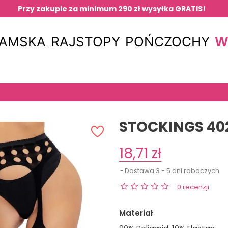
Przy zakupie za minimum 290 zł wysyłka GRATIS!
W
DAMSKA
RAJSTOPY
POŃCZOCHY
STOCKINGS 40
18,71 zł
Dostawa 3 - 5 dni roboczych
0 recenzji
Materiał