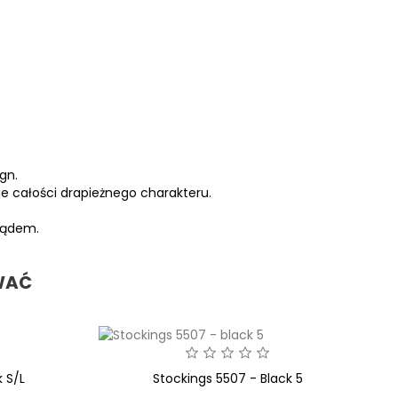
gn.
je całości drapieżnego charakteru.
lądem.
WAĆ
 S/L
Stockings 5507 - Black 5