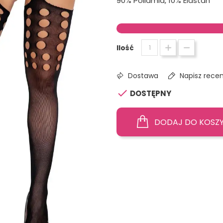
90% Poliamid, 10% Elastan
Ilość
Dostawa
Napisz recen

DOSTĘPNY
DODAJ DO KOSZ