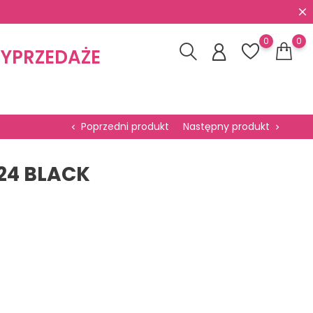
0
0
YPRZEDAŻE
Poprzedni produkt
Następny produkt
chevron_left
chevron_right
24 BLACK