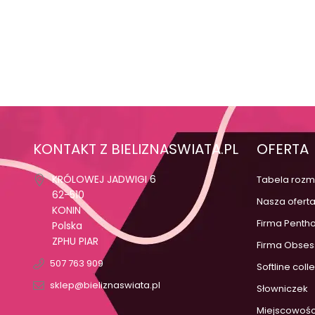
KONTAKT Z BIELIZNASWIATA.PL
OFERTA
KRÓLOWEJ JADWIGI 6
Tabela rozm
62-510
Nasza ofert
KONIN
Firma Penth
Polska
ZPHU PIAR
Firma Obses
507 763 909
Softline coll
sklep@bieliznaswiata.pl
Słowniczek
Miejscowośc